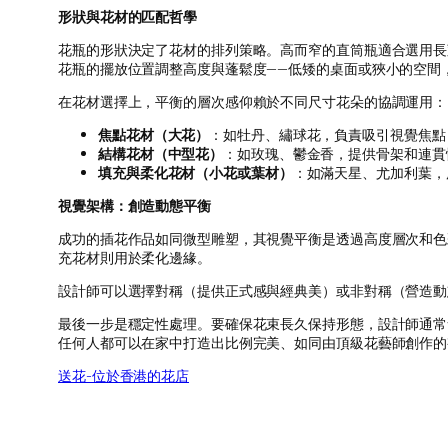
形狀與花材的匹配哲學
花瓶的形狀決定了花材的排列策略。高而窄的直筒瓶適合選用長
花瓶的擺放位置調整高度與蓬鬆度——低矮的桌面或狹小的空間
在花材選擇上，平衡的層次感仰賴於不同尺寸花朵的協調運用：
焦點花材（大花）
：如牡丹、繡球花，負責吸引視覺焦點
結構花材（中型花）
：如玫瑰、鬱金香，提供骨架和連貫
填充與柔化花材（小花或葉材）
：如滿天星、尤加利葉，
視覺架構：創造動態平衡
成功的插花作品如同微型雕塑，其視覺平衡是透過高度層次和色
充花材則用於柔化邊緣。
設計師可以選擇對稱（提供正式感與經典美）或非對稱（營造動
最後一步是穩定性處理。要確保花束長久保持形態，設計師通常
任何人都可以在家中打造出比例完美、如同由頂級花藝師創作的
送花-位於香港的花店