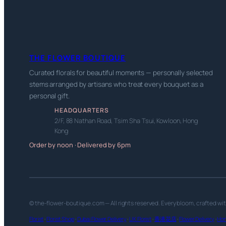
THE FLOWER BOUTIQUE
Curated florals for beautiful moments — personally selected
stems arranged by artisans who treat every bouquet as a
personal gift.
HEADQUARTERS
2/F, 88 Nathan Road, Tsim Sha Tsui, Kowloon, Hong
Kong
Order by noon · Delivered by 6pm
© the-flower-boutique.com — All rights reserved. Every bloom, crafted wi
Florist
·
Florist Shop
·
Dubai Flower Delivery
·
UK Florist
·
香港花店
·
Flower Delivery
·
Hon