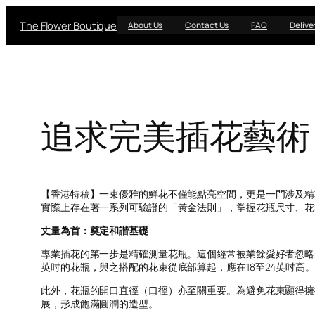
Skip
The Flower Boutique
to
About Us
Contact Us
FAQ
Delive
content
追求完美插花藝術
【香港特稿】一束優雅的鮮花不僅能點亮空間，更是一門涉及精
實際上存在著一系列可驗證的「黃金法則」，掌握花瓶尺寸、花
丈量為首：奠定和諧基礎
專業插花的第一步是精確測量花瓶。這個經常被業餘愛好者忽略
英吋的花瓶，與之搭配的花束從底部算起，應在18至24英吋
此外，花瓶的開口直徑（口徑）亦至關重要。為避免花束顯得擁
展，形成飽滿圓潤的造型。