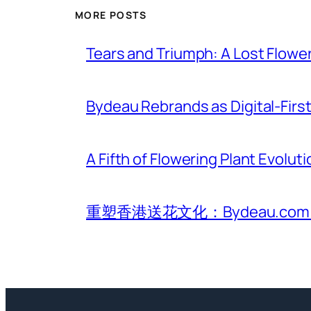
MORE POSTS
Tears and Triumph: A Lost Flowe
Bydeau Rebrands as Digital-First 
A Fifth of Flowering Plant Evolu
重塑香港送花文化：Bydeau.