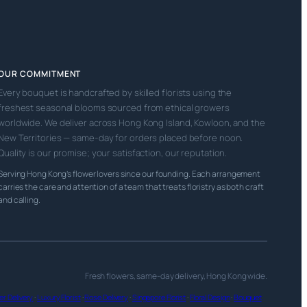
OUR COMMITMENT
Every bouquet is handcrafted by skilled florists using the
freshest seasonal blooms sourced from ethical growers
worldwide. We deliver across Hong Kong Island, Kowloon, and the
New Territories — same-day for orders placed before noon.
Quality is our promise; your satisfaction, our reputation.
Serving Hong Kong’s flower lovers since our founding. Each arrangement
carries the care and attention of a team that treats floristry as both craft
and calling.
Fresh flowers, same-day delivery, Hong Kong wide.
r Delivery
·
Luxury Florist
·
Rose Delivery
·
Singapore Florist
·
Floral Design
·
Bouquet