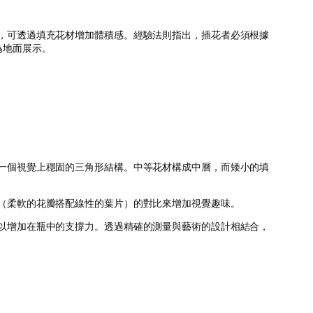
，可透過填充花材增加體積感。經驗法則指出，插花者必須根據
為地面展示。
一個視覺上穩固的三角形結構。中等花材構成中層，而矮小的填
（柔軟的花瓣搭配線性的葉片）的對比來增加視覺趣味。
以增加在瓶中的支撐力。透過精確的測量與藝術的設計相結合，