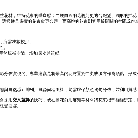
莖花材，維持花束的垂直感；而矮而圓的花瓶則更適合飽滿、圓形的插花
，選擇矮且密實的花束會更合適，而高挑的花束則宜用於開闊的空間或作
，所需枝數較少。
性。
用於填補空隙、增加層次與質感。
彩分佈實現的。專業建議是將最高的花材置於中央或後方作為頂點，形成
態與自然感）排列。無論何種風格，均需確保顏色均勻分佈，並利用質感
會採用
交叉莖幹
的技巧，或在插花前用麻繩等材料將花束根部輕輕綁定，
視覺盛宴。