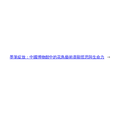
墨筆綻放：中國博物館中的花鳥藝術盡顯哲思與生命力
→