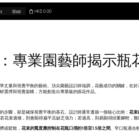
HK$ 0.00
ry
Shop
：專業園藝師揭示瓶
準丈量與視覺平衡的藝術。頂尖園藝設計師強調，花藝成功的關鍵，在於
材選擇與視覺架構，方能創造出專業級的插花作品。
的步驟，卻是確保視覺平衡的基石。設計師通常遵循一個核心比例：
花束
高。若花束過矮，則會顯得扁平且缺乏張力；若過高，則易顯得頭重腳輕，難
擠或鬆散，
花束的寬度應控制在花瓶口徑的1倍至1.5倍之間
。窄口瓶適合