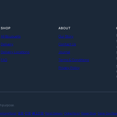
SHOP
ABOUT
All Bouquets
Our Story
Delivery
Contact Us
Delivery Locations
Journal
FAQ
Terms & Conditions
Privacy Policy
th purpose.
g Kong Florist
·
送花
·
訂花
·
網上訂花
·
Florist Delivery
·
Online Florist
·
Flower Shop
·
Same-Day Flowe