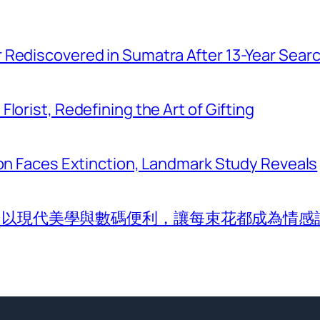
r Rediscovered in Sumatra After 13-Year Sear
Florist, Redefining the Art of Gifting
tion Faces Extinction, Landmark Study Reveals
com 以現代美學與數碼便利，讓每束花都成為情感