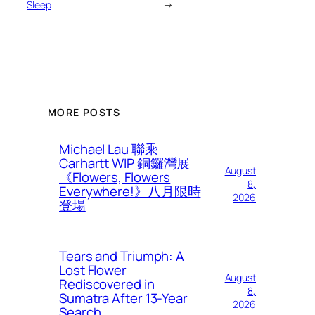
Sleep
→
MORE POSTS
Michael Lau 聯乘
Carhartt WIP 銅鑼灣展
August
《Flowers, Flowers
8,
Everywhere!》八月限時
2026
登場
Tears and Triumph: A
Lost Flower
August
Rediscovered in
8,
Sumatra After 13-Year
2026
Search