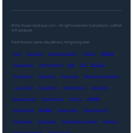
© the-flower-boutique.com — All rights reserved. Every bloom, crafted
with purpose.
Fresh flowers, same-day delivery, Hong Kong wide.
Florist
·
Florist Shop
·
Dubai Flower Delivery
·
UK Florist
·
香港花店
·
Flower Delivery
·
Hong Kong Florist
·
送花
·
訂花
·
網上訂花
·
Florist Delivery
·
Online Florist
·
Flower Shop
·
Same-Day Flower Delivery
·
Luxury Florist
·
Rose Delivery
·
Singapore Florist
·
Floral Design
·
Bouquet Delivery
·
Flower Bouquet
·
HK Florist
·
訂花推薦
·
Flower Gift Box
·
花店推薦
·
Agnes B Florist
·
Flower Delivery HK
·
Fresh Flowers
·
Local Flowers
·
Flower Delivery Singapore
·
Flowers UK
·
Flower Arrangements
·
Fresh Bouquets