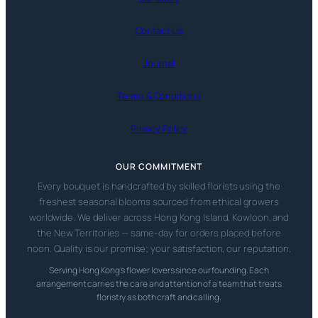
Contact Us
Journal
Terms & Conditions
Privacy Policy
OUR COMMITMENT
Every bouquet is handcrafted by skilled florists using the
freshest seasonal blooms sourced from ethical growers
worldwide. We deliver across Hong Kong Island, Kowloon, and
the New Territories — same-day for orders placed before
noon. Quality is our promise; your satisfaction, our reputation.
Serving Hong Kong’s flower lovers since our founding. Each
arrangement carries the care and attention of a team that treats
floristry as both craft and calling.