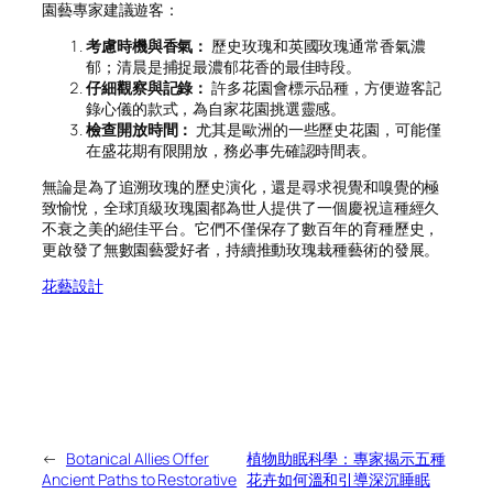
園藝專家建議遊客：
考慮時機與香氣：
歷史玫瑰和英國玫瑰通常香氣濃
郁；清晨是捕捉最濃郁花香的最佳時段。
仔細觀察與記錄：
許多花園會標示品種，方便遊客記
錄心儀的款式，為自家花園挑選靈感。
檢查開放時間：
尤其是歐洲的一些歷史花園，可能僅
在盛花期有限開放，務必事先確認時間表。
無論是為了追溯玫瑰的歷史演化，還是尋求視覺和嗅覺的極
致愉悅，全球頂級玫瑰園都為世人提供了一個慶祝這種經久
不衰之美的絕佳平台。它們不僅保存了數百年的育種歷史，
更啟發了無數園藝愛好者，持續推動玫瑰栽種藝術的發展。
花藝設計
←
Botanical Allies Offer
植物助眠科學：專家揭示五種
Ancient Paths to Restorative
花卉如何溫和引導深沉睡眠