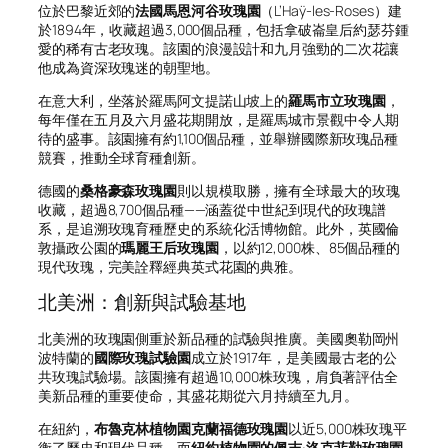
位於巴黎近郊的
法國馬恩河谷玫瑰園
（L’Haÿ-les-Roses）建
於1894年，收藏超過3,000個品種，包括拿破崙皇后約瑟芬鍾
愛的稀有古老玫瑰。該園的浪漫設計和九月強勁的二次花讓
他成為資深玫瑰迷的朝聖地。
在意大利，坐落於羅馬阿文提諾山坡上的
羅馬市立玫瑰園
，
每年僅在五月及六月盛花期開放，是羅馬城市景觀中令人期
待的盛事。該園擁有約1,100個品種，並舉辦國際新玫瑰品種
競賽，推動全球育種創新。
德國的
桑格豪森玫瑰園
則以規模取勝，擁有全球最大的玫瑰
收藏，超過8,700個品種——涵蓋從中世紀到現代的玫瑰譜
系，是追溯玫瑰育種歷史的系統化活博物館。此外，英國倫
敦攝政公園的
瑪麗王后玫瑰園
，以約12,000株、85個品種的
現代玫瑰，完美詮釋經典英式花園的典雅。
北美洲：創新與試驗基地
北美洲的玫瑰園側重於新品種的試驗與推廣。美國奧勒岡州
波特蘭的
國際玫瑰試驗園
成立於1917年，是美國最古老的公
共玫瑰試驗場。該園擁有超過10,000株玫瑰，肩負著評估全
美新品種的重要使命，其盛花期從六月持續至九月。
在紐約，
布魯克林植物園克蘭福德玫瑰園
以近5,000株玫瑰平
衡了歷史和現代品種，而
紐約植物園的佩吉·洛克菲勒玫瑰園