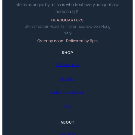
stems arranged by artisans who treat every bouquet as a
personal gift.
HEADQUARTERS
2/F, 88 Nathan Road, Tsim Sha Tsui, Kowloon, Hong
Kong
Order by noon · Delivered by 6pm
SHOP
All Bouquets
Delivery
Delivery Locations
FAQ
ABOUT
Our Story