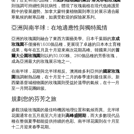
則強調可持續性與抗病性，體現了玫瑰栽植在現代低維護景
觀中的發展趨勢。加拿大蒙特婁植物園則專注於展示適合嚴
寒氣候的耐寒品種，如廣受歡迎的探險家系列。
亞洲與南半球：在地適應性與獨特風情
亞洲的玫瑰園則融合了東西方園藝美學。日本千葉縣的
京成
玫瑰園
不僅擁有1,600個品種，更展現了卓越的日本本土育種
成果，每年在五月及十月迎來兩次花期高峰。韓國果川的
首
爾大公園玫瑰園
則以約30,000株、280個品種的芳香玫瑰，
成為亞洲最大的玫瑰展示地之一。
在南半球，花期與北半球相反。澳洲維多利亞州的
國家玫瑰
園
強調耐熱品種，在十月至十二月的春季達到最佳展示。新
西蘭基督城植物園的玫瑰園則受益於溫帶的氣候，在十一月
至一月間花團錦簇。
規劃您的芬芳之旅
參觀頂級玫瑰園的最佳時機因地理位置和氣候而異。北半球
花園通常在五月底至六月達到
高峰盛開期
，而大多數現代品
種在整個夏季都能提供持續的色彩。南半球花園則在十月至
十二月迎來春季花期。