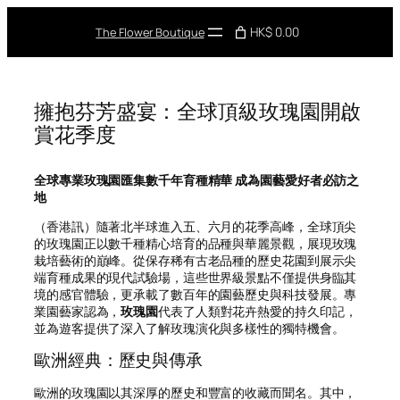
Skip
to
HK$ 0.00
The Flower Boutique
content
擁抱芬芳盛宴：全球頂級玫瑰園開啟
賞花季度
全球專業玫瑰園匯集數千年育種精華 成為園藝愛好者必訪之
地
（香港訊）隨著北半球進入五、六月的花季高峰，全球頂尖
的玫瑰園正以數千種精心培育的品種與華麗景觀，展現玫瑰
栽培藝術的巔峰。從保存稀有古老品種的歷史花園到展示尖
端育種成果的現代試驗場，這些世界級景點不僅提供身臨其
境的感官體驗，更承載了數百年的園藝歷史與科技發展。專
業園藝家認為，
玫瑰園
代表了人類對花卉熱愛的持久印記，
並為遊客提供了深入了解玫瑰演化與多樣性的獨特機會。
歐洲經典：歷史與傳承
歐洲的玫瑰園以其深厚的歷史和豐富的收藏而聞名。其中，