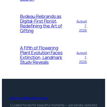
Bydeau Rebrands as
Digital-First Florist,
August
Redefining the Art of
7,
Gifting
2026
A Fifth of Flowering
Plant Evolution Faces
August
Extinction, Landmark
7,
Study Reveals
2026
THE FLOWER BOUTIQUE
Curated florals for beautiful moments — personally selected