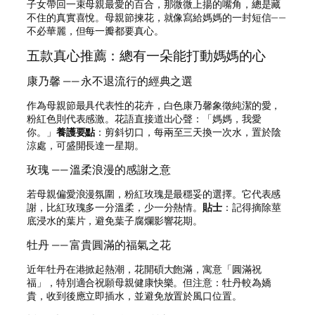
子女帶回一束母親最愛的百合，那微微上揚的嘴角，總是藏
不住的真實喜悅。母親節揀花，就像寫給媽媽的一封短信——
不必華麗，但每一瓣都要真心。
五款真心推薦：總有一朵能打動媽媽的心
康乃馨 —— 永不退流行的經典之選
作為母親節最具代表性的花卉，白色康乃馨象徵純潔的愛，
粉紅色則代表感激。花語直接道出心聲：「媽媽，我愛
你。」
養護要點
：剪斜切口，每兩至三天換一次水，置於陰
涼處，可盛開長達一星期。
玫瑰 —— 溫柔浪漫的感謝之意
若母親偏愛浪漫氛圍，粉紅玫瑰是最穩妥的選擇。它代表感
謝，比紅玫瑰多一分溫柔，少一分熱情。
貼士
：記得摘除莖
底浸水的葉片，避免葉子腐爛影響花期。
牡丹 —— 富貴圓滿的福氣之花
近年牡丹在港掀起熱潮，花開碩大飽滿，寓意「圓滿祝
福」，特別適合祝願母親健康快樂。但注意：牡丹較為嬌
貴，收到後應立即插水，並避免放置於風口位置。