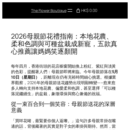
Skip
to
HK$ 0.00
The Flower Boutique
content
2026母親節花禮指南：本地花農、
柔和色調與可種盆栽成新寵，五款真
心推薦讓媽媽笑逐顏開
每年四月，香港街頭的花店櫥窗開始換上粉紅、紫紅與淡黃
的色彩，提醒著人們：母親節即將來臨。今年母親節落在
5月
10日（星期日）
，距離現在仍有充裕時間細心挑選。根據業
界觀察，2026年的母親節送花趨勢出現明顯轉變——愈來愈
多人轉向支持本地花農、偏愛柔和色調，甚至選擇「可以種
落泥繼續生」的盆栽，象徵環保與窩心兼備的祝福。
從一束百合到一個笑容：母親節送花的深層
意義
「買咩花啫，最緊要你個人返嚟。」這句許多母親常掛在嘴
邊的話，背後藏著的其實是對子女的牽掛與期待。然而，當