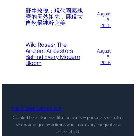
野生玫瑰：現代園藝瑰
August
寶的天然祖先，展現大
6,
自然最純粹之美
2026
Wild Roses: The
Ancient Ancestors
August
Behind Every Modern
5,
Bloom
2026
THE FLOWER BOUTIQUE
Curated florals for beautiful moments — personally selected
stems arranged by artisans who treat every bouquet as a
personal gift.