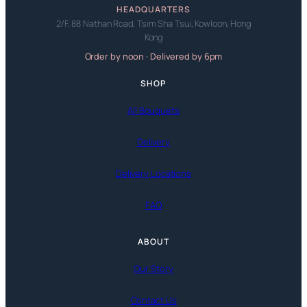
HEADQUARTERS
2/F, 88 Nathan Road, Tsim Sha Tsui, Kowloon, Hong
Kong
Order by noon · Delivered by 6pm
SHOP
All Bouquets
Delivery
Delivery Locations
FAQ
ABOUT
Our Story
Contact Us