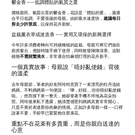
鬱金香 —— 低調體貼的氣質之選
價格親民、氣質出眾的鬱金香，花語是「體貼的愛」，最適
合平日低調、不愛張揚的母親。由於吸水速度快，
建議每日
剪去少許莖底
，以保持花卉新鮮。
盆栽薰衣草或迷迭香 —— 實用又環保的新興選擇
今年許多消費者轉向可持續種植的盆栽。母親可將它們放在
廚房窗台，煮餸時隨手摘下使用，同時散發陣陣清香。這類
植物
不需頻繁澆水
，非常適合怕麻煩打理的花卉新手。
一個真實故事：母親說「唔好亂使錢」背後
的溫柔
去年母親節，筆者的好友阿玲特意買了一束漂亮的牡丹送給
媽媽。不料媽媽第一句便說：「嘩，好靚……但你唔好亂使錢
啦。」然而接下來一整天，她卻拿著手機不停地為花朵拍
照。阿玲後來私下透露，她清楚感受到媽媽其實非常開心，
只是不善於表達那份肉麻的情感。正如許多母親一樣——口裡
說著不要，手卻早已緊緊抱住那束花。
重點不在花束有多貴重，而是你親自送達的
心意