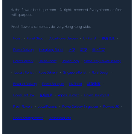
© the-flower-boutique.com — All rights reserved. Every bloom, crafted
with purpose.
Fresh flowers, same-day delivery, Hong Kong wide.
Florist
·
Florist Shop
·
Dubai Flower Delivery
·
UK Florist
·
香港花店
·
Flower Delivery
·
Hong Kong Florist
·
送花
·
訂花
·
網上訂花
·
Florist Delivery
·
Online Florist
·
Flower Shop
·
Same-Day Flower Delivery
·
Luxury Florist
·
Rose Delivery
·
Singapore Florist
·
Floral Design
·
Bouquet Delivery
·
Flower Bouquet
·
HK Florist
·
訂花推薦
·
Flower Gift Box
·
花店推薦
·
Agnes B Florist
·
Flower Delivery HK
·
Fresh Flowers
·
Local Flowers
·
Flower Delivery Singapore
·
Flowers UK
·
Flower Arrangements
·
Fresh Bouquets