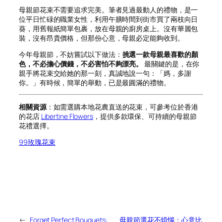
母親節花束不需要追求完美。筆者見過最動人的禮物，是一
位平日忙碌的職業女性，利用午膳時間到街市買了兩枝向日
葵，用舊報紙簡單包裹，放在母親的廚房桌上。沒有華麗包
裝，沒有昂貴價格，但那份心意，母親必定能夠收到。
今年母親節，不妨嘗試以下做法：
挑選一款母親最喜歡的顏
色，不必擔心價錢，不必害怕不夠漂亮。
最關鍵的是，在你
親手將花束交給她的那一刻，真誠地說一句：「媽，多謝
你。」有時候，簡單的舉動，已是最圓滿的禮物。
相關資源
：如需選購本地花農直送的花束，可參考位於香港
的花店
Libertine Flowers
，提供多款環保、可持續的母親節
花禮選擇。
99玫瑰花束
←
Forget Perfect Bouquets:
母親節選花不煩惱：心意比