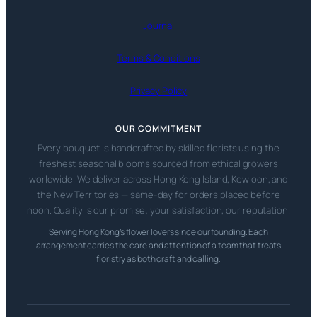
Journal
Terms & Conditions
Privacy Policy
OUR COMMITMENT
Every bouquet is handcrafted by skilled florists using the
freshest seasonal blooms sourced from ethical growers
worldwide. We deliver across Hong Kong Island, Kowloon, and
the New Territories — same-day for orders placed before
noon. Quality is our promise; your satisfaction, our reputation.
Serving Hong Kong’s flower lovers since our founding. Each
arrangement carries the care and attention of a team that treats
floristry as both craft and calling.