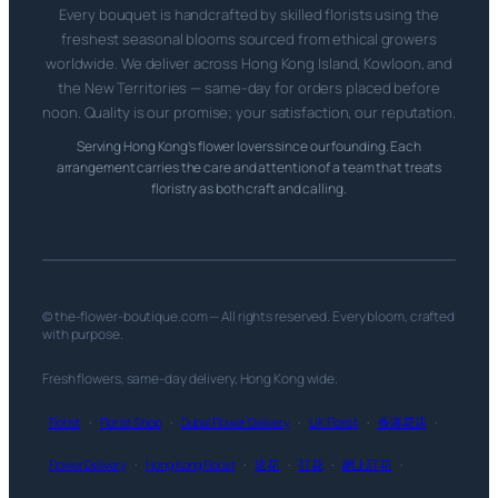
Every bouquet is handcrafted by skilled florists using the
freshest seasonal blooms sourced from ethical growers
worldwide. We deliver across Hong Kong Island, Kowloon, and
the New Territories — same-day for orders placed before
noon. Quality is our promise; your satisfaction, our reputation.
Serving Hong Kong’s flower lovers since our founding. Each
arrangement carries the care and attention of a team that treats
floristry as both craft and calling.
© the-flower-boutique.com — All rights reserved. Every bloom, crafted
with purpose.
Fresh flowers, same-day delivery, Hong Kong wide.
Florist
·
Florist Shop
·
Dubai Flower Delivery
·
UK Florist
·
香港花店
·
Flower Delivery
·
Hong Kong Florist
·
送花
·
訂花
·
網上訂花
·