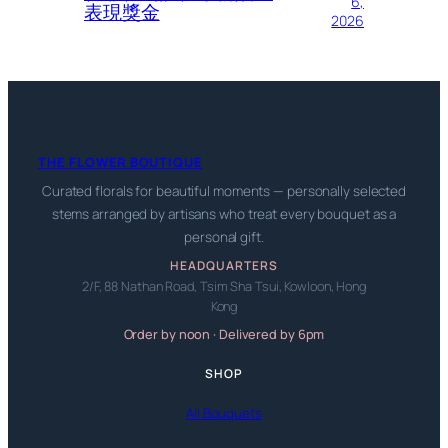
6,
表現獎金
2026
THE FLOWER BOUTIQUE
Curated florals for beautiful moments — personally selected
stems arranged by artisans who treat every bouquet as a
personal gift.
HEADQUARTERS
2/F, 88 Nathan Road, Tsim Sha Tsui, Kowloon, Hong
Kong
Order by noon · Delivered by 6pm
SHOP
All Bouquets