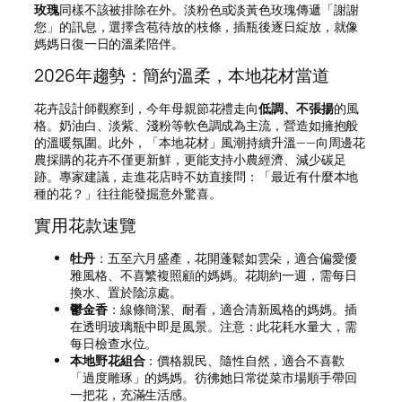
玫瑰
同樣不該被排除在外。淡粉色或淡黃色玫瑰傳遞「謝謝
您」的訊息，選擇含苞待放的枝條，插瓶後逐日綻放，就像
媽媽日復一日的溫柔陪伴。
2026年趨勢：簡約溫柔，本地花材當道
花卉設計師觀察到，今年母親節花禮走向
低調、不張揚
的風
格。奶油白、淡紫、淺粉等軟色調成為主流，營造如擁抱般
的溫暖氛圍。此外，「本地花材」風潮持續升溫——向周邊花
農採購的花卉不僅更新鮮，更能支持小農經濟、減少碳足
跡。專家建議，走進花店時不妨直接問：「最近有什麼本地
種的花？」往往能發掘意外驚喜。
實用花款速覽
牡丹
：五至六月盛產，花開蓬鬆如雲朵，適合偏愛優
雅風格、不喜繁複照顧的媽媽。花期約一週，需每日
換水、置於陰涼處。
鬱金香
：線條簡潔、耐看，適合清新風格的媽媽。插
在透明玻璃瓶中即是風景。注意：此花耗水量大，需
每日檢查水位。
本地野花組合
：價格親民、隨性自然，適合不喜歡
「過度雕琢」的媽媽。彷彿她日常從菜市場順手帶回
一把花，充滿生活感。