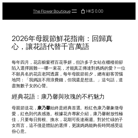
Skip
to
HK$ 0.00
The Flower Boutique
content
2026年母親節鮮花指南：回歸真
心，讓花語代替千言萬語
每年四月，花店櫥窗裡百花爭妍，但許多子女站在櫃檯前卻
陷入選擇困難——哪一束花，才能真正傳達對媽媽的愛？一位
不願具名的花店老闆透露，每年母親節前夕，總有顧客苦惱
地問：「我媽說不用浪費錢，但我還是想送。」這句話，道
盡無數子女的心聲。
經典花語：康乃馨與玫瑰的不朽魅力
母親節送花，
康乃馨
始終是經典首選。粉紅色康乃馨象徵母
愛，紅色則代表感激。根據花卉專家介紹，康乃馨耐放性極
佳，只要每日剪根、換水，花期可長達兩週。對於忙碌的子
女而言，這不僅是體貼的選擇，更讓媽媽能夠長時間感受這
份心意。