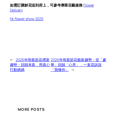
如需訂購鮮花送到府上，可參考專業花藝服務
Flower
Delivery
hk flower show 2025
←
2026年母親節花禮新
2026年母親節花藝新趨勢：從「豪
趨勢：回歸本真，用真心
華」回歸「心意」，一束花訴說
打動媽媽
「我懂你」
→
MORE POSTS