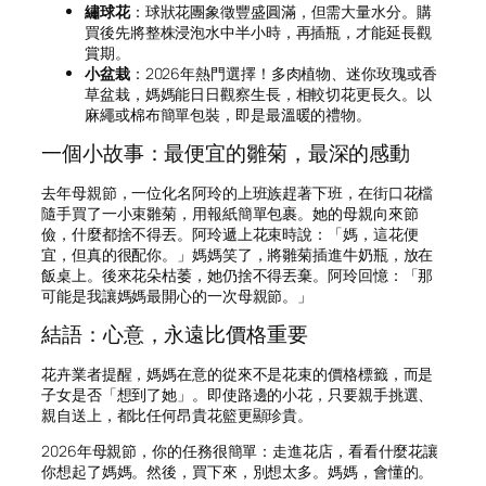
繡球花
：球狀花團象徵豐盛圓滿，但需大量水分。購
買後先將整株浸泡水中半小時，再插瓶，才能延長觀
賞期。
小盆栽
：2026年熱門選擇！多肉植物、迷你玫瑰或香
草盆栽，媽媽能日日觀察生長，相較切花更長久。以
麻繩或棉布簡單包裝，即是最溫暖的禮物。
一個小故事：最便宜的雛菊，最深的感動
去年母親節，一位化名阿玲的上班族趕著下班，在街口花檔
隨手買了一小束雛菊，用報紙簡單包裹。她的母親向來節
儉，什麼都捨不得丟。阿玲遞上花束時說：「媽，這花便
宜，但真的很配你。」媽媽笑了，將雛菊插進牛奶瓶，放在
飯桌上。後來花朵枯萎，她仍捨不得丟棄。阿玲回憶：「那
可能是我讓媽媽最開心的一次母親節。」
結語：心意，永遠比價格重要
花卉業者提醒，媽媽在意的從來不是花束的價格標籤，而是
子女是否「想到了她」。即使路邊的小花，只要親手挑選、
親自送上，都比任何昂貴花籃更顯珍貴。
2026年母親節，你的任務很簡單：走進花店，看看什麼花讓
你想起了媽媽。然後，買下來，別想太多。媽媽，會懂的。