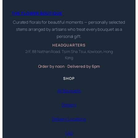
THE FLOWER BOUTIQUE
Curated florals for beautiful moments — personally selected
stems arranged by artisans who treat every bouquet as a
personal gift.
HEADQUARTERS
2/F, 88 Nathan Road, Tsim Sha Tsui, Kowloon, Hong
Kong
Order by noon · Delivered by 6pm
SHOP
All Bouquets
Delivery
Delivery Locations
FAQ