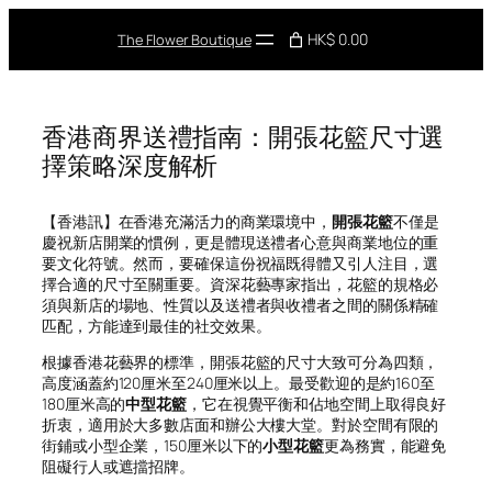
Skip
to
HK$ 0.00
The Flower Boutique
content
香港商界送禮指南：開張花籃尺寸選
擇策略深度解析
【香港訊】在香港充滿活力的商業環境中，
開張花籃
不僅是
慶祝新店開業的慣例，更是體現送禮者心意與商業地位的重
要文化符號。然而，要確保這份祝福既得體又引人注目，選
擇合適的尺寸至關重要。資深花藝專家指出，花籃的規格必
須與新店的場地、性質以及送禮者與收禮者之間的關係精確
匹配，方能達到最佳的社交效果。
根據香港花藝界的標準，開張花籃的尺寸大致可分為四類，
高度涵蓋約120厘米至240厘米以上。最受歡迎的是約160至
180厘米高的
中型花籃
，它在視覺平衡和佔地空間上取得良好
折衷，適用於大多數店面和辦公大樓大堂。對於空間有限的
街鋪或小型企業，150厘米以下的
小型花籃
更為務實，能避免
阻礙行人或遮擋招牌。