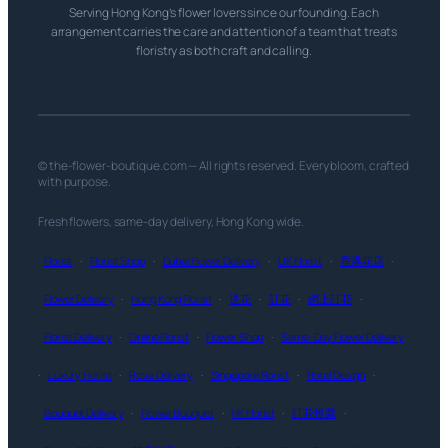
Serving Hong Kong’s flower lovers since our founding. Each
arrangement carries the care and attention of a team that treats
floristry as both craft and calling.
© the-flower-boutique.com — All rights reserved. Every bloom, crafted
with purpose.
Fresh flowers, same-day delivery, Hong Kong wide.
Florist
·
Florist Shop
·
Dubai Flower Delivery
·
UK Florist
·
香港花店
·
Flower Delivery
·
Hong Kong Florist
·
送花
·
訂花
·
網上訂花
·
Florist Delivery
·
Online Florist
·
Flower Shop
·
Same-Day Flower Delivery
·
Luxury Florist
·
Rose Delivery
·
Singapore Florist
·
Floral Design
·
Bouquet Delivery
·
Flower Bouquet
·
HK Florist
·
訂花推薦
·