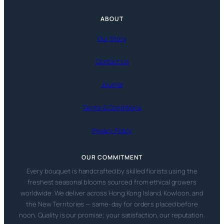
ABOUT
Our Story
Contact Us
Journal
Terms & Conditions
Privacy Policy
OUR COMMITMENT
Every bouquet is handcrafted by skilled florists using the
freshest seasonal blooms sourced from ethical growers
worldwide. We deliver across Hong Kong Island, Kowloon, and
the New Territories — same-day for orders placed before
noon. Quality is our promise; your satisfaction, our reputation.