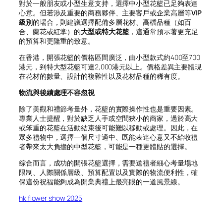
對於一般朋友或小型生意支持，選擇中小型花籃已足夠表達
心意。但若涉及重要的商務夥伴、主要客戶或企業高層等
VIP
級別
的場合，則建議選擇配備多層花材、高檔品種（如百
合、蘭花或紅掌）的
大型或特大花籃
，這通常預示著更充足
的預算和更隆重的致意。
在香港，開張花籃的價格區間廣泛，由小型款式約400至700
港元，到特大型花籃可達2,000港元以上。價格差異主要體現
在花材的數量、設計的複雜性以及花材品種的稀有度。
物流與後續處理不容忽視
除了美觀和禮節考量外，花籃的實際操作性也是重要因素。
專業人士提醒，對於缺乏人手或空間狹小的商家，過於高大
或笨重的花籃在活動結束後可能難以移動或處理。因此，在
眾多禮物中，選擇一個尺寸適中、既能表達心意又不給收禮
者帶來太大負擔的中型花籃，可能是一種更體貼的選擇。
綜合而言，成功的開張花籃選擇，需要送禮者細心考量場地
限制、人際關係層級、預算配置以及實際的物流便利性，確
保這份祝福能夠成為開業典禮上最亮眼的一道風景線。
hk flower show 2025