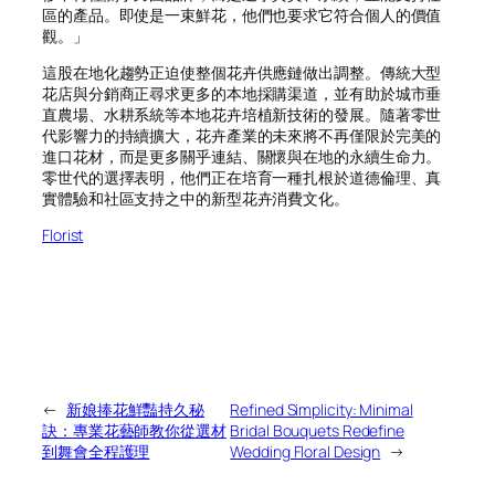
區的產品。即使是一束鮮花，他們也要求它符合個人的價值
觀。」
這股在地化趨勢正迫使整個花卉供應鏈做出調整。傳統大型
花店與分銷商正尋求更多的本地採購渠道，並有助於城市垂
直農場、水耕系統等本地花卉培植新技術的發展。隨著零世
代影響力的持續擴大，花卉產業的未來將不再僅限於完美的
進口花材，而是更多關乎連結、關懷與在地的永續生命力。
零世代的選擇表明，他們正在培育一種扎根於道德倫理、真
實體驗和社區支持之中的新型花卉消費文化。
Florist
←
新娘捧花鮮豔持久秘
Refined Simplicity: Minimal
訣：專業花藝師教你從選材
Bridal Bouquets Redefine
到舞會全程護理
Wedding Floral Design
→