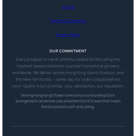
Journal
Terms & Conditions
Privacy Policy
OUR COMMITMENT
Every bouquet is handcrafted by skilled florists using the
freshest seasonal blooms sourced from ethical growers
worldwide. We deliver across Hong Kong Island, Kowloon, and
the New Territories — same-day for orders placed before
noon. Quality is our promise; your satisfaction, our reputation.
Serving Hong Kong’s flower lovers since our founding. Each
arrangement carries the care and attention of a team that treats
floristry as both craft and calling.