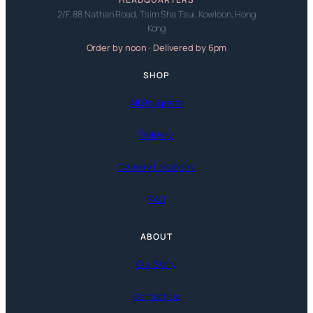
2/F, 88 Nathan Road, Tsim Sha Tsui, Kowloon, Hong
Kong
Order by noon · Delivered by 6pm
SHOP
All Bouquets
Delivery
Delivery Locations
FAQ
ABOUT
Our Story
Contact Us