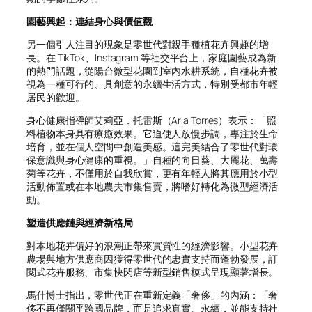
園藝興起：連結身心與價值觀
另一個引人注目的現象是零世代對親手種植花卉興趣的增
長。在 TikTok、Instagram 等社交平台上，家庭園藝成為新
的熱門話題，從陽台微型花園到室內水耕系統，自種花卉被
視為一種可行的、具創意的永續生活方式，特別受都市年輕
居民的歡迎。
身心健康指導師艾莉亞．托雷斯（Aria Torres）表示：「照
料植物本身具有療癒效果。它迫使人放慢步調，專注於生命
培育，並在個人空間中創造美感。這完美結合了零世代對環
保意識與身心健康的重視。」自種的向日葵、大麗花、萬壽
菊等花卉，不僅用於自我欣賞，更有年輕人將其應用於小型
活動佈置或在本地農夫市集售賣，將嗜好轉化為微型經濟活
動。
塑造供應鏈與經濟新格局
對本地花卉偏好的浪潮正帶來實質性的經濟影響。小型花卉
農場與地方供應商因獲得零世代的忠實支持而蓬勃發展，訂
閱式花卉服務、市集快閃店等新型銷售模式呈現顯著增長。
馬什博士指出，零世代正在重新定義「奢侈」的內涵：「奢
侈不再僅關乎跨國品牌，而是追求真實、永續，並能支持社