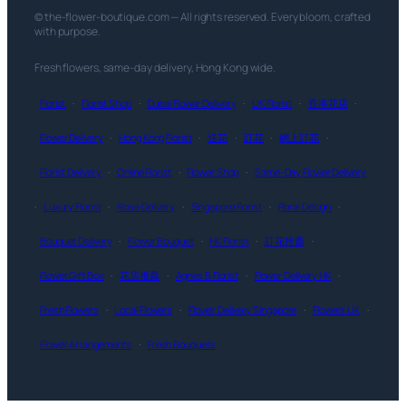
© the-flower-boutique.com — All rights reserved. Every bloom, crafted
with purpose.
Fresh flowers, same-day delivery, Hong Kong wide.
Florist
·
Florist Shop
·
Dubai Flower Delivery
·
UK Florist
·
香港花店
·
Flower Delivery
·
Hong Kong Florist
·
送花
·
訂花
·
網上訂花
·
Florist Delivery
·
Online Florist
·
Flower Shop
·
Same-Day Flower Delivery
·
Luxury Florist
·
Rose Delivery
·
Singapore Florist
·
Floral Design
·
Bouquet Delivery
·
Flower Bouquet
·
HK Florist
·
訂花推薦
·
Flower Gift Box
·
花店推薦
·
Agnes B Florist
·
Flower Delivery HK
·
Fresh Flowers
·
Local Flowers
·
Flower Delivery Singapore
·
Flowers UK
·
Flower Arrangements
·
Fresh Bouquets