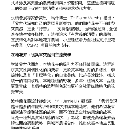
式常涉及高劑量的農藥使用與水資源消耗，這些道德與環境
上的疑慮正促使年輕消費者積極尋求替代方案。
永續發展專家伊萊恩．馬什博士（Dr. Elaine Marsh）指出：
「零世代深知自己的選擇具影響力。他們期待花卉不僅能帶
來美感，更要『行善』——支持倫理勞動、減輕碳足跡，並促
進在地生物多樣性。」這種追求「有意義的消費」的趨勢，
直接轉化為對本地花卉農場、小型種植者乃至社區支持型花
卉農業（CSFA）項目的強力支持。
在地花卉：從異軍突起到主流美學
對於零世代而言，本地花卉的吸引力不僅限於環保。這群追
求真實性與個性化的消費者，更欣賞本地供應的多樣性、季
節性以及其「非標準化」的自然美感。比起長途跋涉、樣式
統一的進口玫瑰，本地種植的野花、多年生植物及本土品種
更受青睞，其獨特的造型與色彩也更符合社群媒體時代的視
覺審美。
波特蘭花藝設計師詹米．李（Jamie Li）觀察到：「我們發現
越來越多的年輕客戶明確要求採購本地花材。他們希望花束
能講述季節和社區的故事，而不僅僅是全球供應鍊的故事。
這是一種對真實連結感的追求。」為此，即使是高端花卉品
牌也開始調整策略，與城市農場合作，推出依循本地生長週
期的季節性系列。