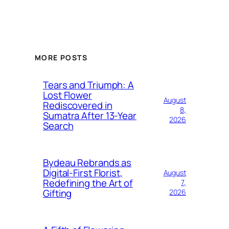
MORE POSTS
Tears and Triumph: A
Lost Flower
August
Rediscovered in
8,
Sumatra After 13-Year
2026
Search
Bydeau Rebrands as
Digital-First Florist,
August
Redefining the Art of
7,
Gifting
2026