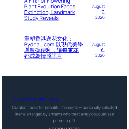
A Fifth of Flowering
Plant Evolution Faces
August
Extinction, Landmark
7,
Study Reveals
2026
重塑香港送花文化：
Bydeau.com 以現代美學
August
與數碼便利，讓每束花
6,
都成為情感語言
2026
THE FLOWER BOUTIQUE
Curated florals for beautiful moments — personally selected
stems arranged by artisans who treat every bouquet as a
personal gift.
HEADQUARTERS