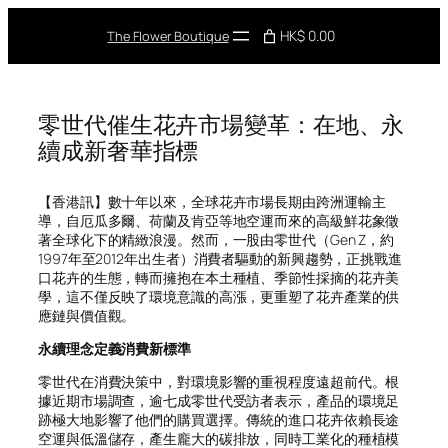
Skip
to
HK$ 0.00
The Flower Boutique
content
零世代催生花卉市場變革：在地、永
續成新奢華指標
【香港訊】數十年以來，全球花卉市場長期由跨洲運輸主
導，自厄瓜多爾、荷蘭及肯亞等地空運而來的高級鮮花象徵
著全球化下的精緻浪漫。然而，一股由零世代（Gen Z，約
1997年至2012年出生者）消費者驅動的新興趨勢，正挑戰進
口花卉的生態，轉而擁抱在本土種植、季節性採摘的花卉美
學，這不僅反映了環境意識的高漲，更重塑了花卉產業的供
應鏈與價值觀。
永續理念定義消費新標準
零世代在消費決策中，對環境影響的重視程度遠超前代。根
據近期市場調查，逾七成零世代受訪者表示，產品的環境足
跡極大地影響了他們的購買選擇。傳統的進口花卉依賴長途
空運與低溫儲存，產生龐大的碳排放，同時工業化的種植模