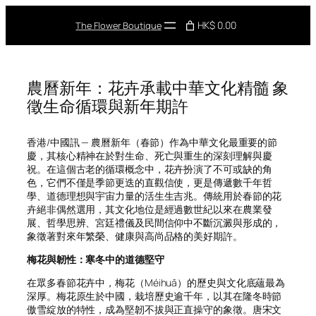
Skip
to
HK$ 0.00
The Flower Boutique
content
農曆新年：花卉承載中華文化精髓 象
徵生命循環與新年期許
香港/中國訊 — 農曆新年（春節）作為中華文化最重要的節
慶，其核心精神在於對生命、死亡與重生的深刻理解與慶
祝。在這個古老的循環概念中，花卉扮演了不可或缺的角
色，它們不僅是季節更迭的直觀信使，更是傳遞數千年哲
學、道德理想與宇宙力量的活生生吉兆。傳統用於春節的花
卉絕非偶然選用，其文化地位是經過數世紀以來在農業發
展、哲學思辨、宮廷禮儀及民間信仰中不斷沉澱與形成的，
象徵著對來年繁榮、健康與高尚品格的美好期許。
梅花與韌性：寒冬中的道德堅守
在眾多春節花卉中，梅花（
Méihuā
）的歷史與文化底蘊最為
深厚。梅花原生於中國，栽培歷史逾千年，以其在隆冬時節
傲雪綻放的特性，成為堅韌不拔與正直操守的象徵。唐宋文