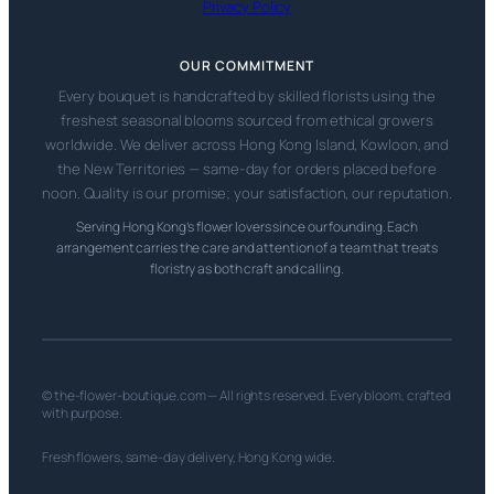
Privacy Policy
OUR COMMITMENT
Every bouquet is handcrafted by skilled florists using the
freshest seasonal blooms sourced from ethical growers
worldwide. We deliver across Hong Kong Island, Kowloon, and
the New Territories — same-day for orders placed before
noon. Quality is our promise; your satisfaction, our reputation.
Serving Hong Kong’s flower lovers since our founding. Each
arrangement carries the care and attention of a team that treats
floristry as both craft and calling.
© the-flower-boutique.com — All rights reserved. Every bloom, crafted
with purpose.
Fresh flowers, same-day delivery, Hong Kong wide.