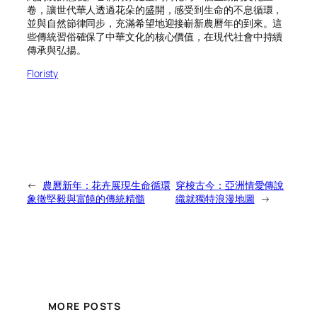
卷，讓世代華人透過花朵的盛開，感受到生命的不息循環，
並與自然節律同步，充滿希望地迎接嶄新農曆年的到來。這
些傳統習俗確保了中華文化的核心價值，在現代社會中持續
傳承與弘揚。
Floristy
←
農曆新年：花卉展現生命循環
穿梭古今：亞洲情愛傳說
象徵堅毅與富饒的傳統精髓
織就獨特浪漫地圖
→
MORE POSTS