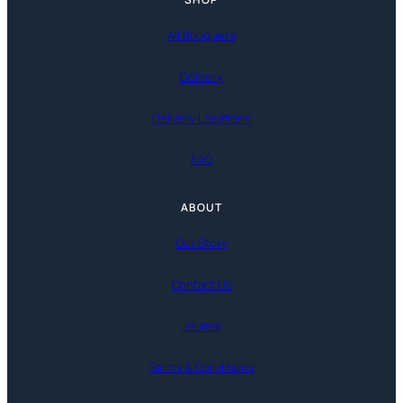
All Bouquets
Delivery
Delivery Locations
FAQ
ABOUT
Our Story
Contact Us
Journal
Terms & Conditions