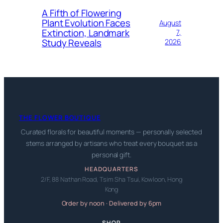
A Fifth of Flowering
Plant Evolution Faces
August
Extinction, Landmark
7,
Study Reveals
2026
THE FLOWER BOUTIQUE
Curated florals for beautiful moments — personally selected
stems arranged by artisans who treat every bouquet as a
personal gift.
HEADQUARTERS
2/F, 88 Nathan Road, Tsim Sha Tsui, Kowloon, Hong
Kong
Order by noon · Delivered by 6pm
SHOP