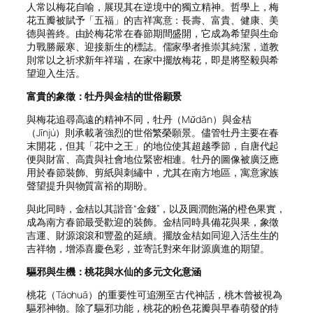
人常以梅花自喻，展現其在逆境中的獨立精神。哲學上，梅
花五瓣被賦予「五福」的吉祥寓意：長壽、富貴、健康、美
德與善終。由於梅花常在春節期間盛開，它成為希望與生命
力戰勝嚴寒、迎接新生的標誌。儒家學者推崇其純潔，道教
則常以之祈求新年祥瑞，在家中擺放梅花，即是將堅毅與希
望迎入生活。
富貴的象徵：牡丹與金桔的世俗願景
與梅花追尋高遠的精神不同，牡丹（
Mǔdān
）與金桔
（
Jīnjú
）則承載著強烈的世俗繁榮願景。儘管牡丹主要在春
末開花，但其「花中之王」的地位使其超越季節，自唐代起
便與財富、高貴與社會地位緊密相連。牡丹的圖像被廣泛應
用於春節裝飾、剪紙與刺繡中，尤其在南方地區，寓意家族
聲望提升與物質富裕的期盼。
與此同時，金桔以其諧音“金錢”，以及圓潤飽滿的橙色果實，
成為南方春節最受歡迎的裝飾。金桔同時具備花與果，象徵
吉運、財源滾滾和豐盈的延續。擺放金桔如同迎入活生生的
吉祥物，增添喜慶色彩，並寄託對來年財源廣進的期望。
驅邪與生機：桃花與水仙的多元文化意涵
桃花（
Táohuā
）的重要性可追溯至古代神話，桃木曾被視為
驅邪神物。除了驅邪功能，桃花的粉色花瓣與早春萌發的特