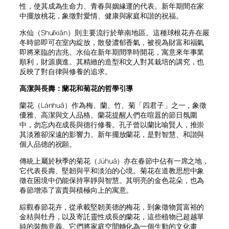
性，使其成為生命力、青春與姻緣運的代表。新年期間在家
中擺放桃花，象徵對愛情、健康與家庭和諧的祝福。
水仙（
Shuǐxiān
）則主要流行於華南地區。這種球根花卉在嚴
冬時節即可在室內綻放，散發濃郁香氣，被視為財富和福氣
即將來臨的吉兆。水仙在新年期間準時開花，寓意來年事業
順利，財源廣進。其精緻的造型和文人對其栽培的講究，也
反映了對自律與修養的追求。
高潔與長壽：蘭花和菊花的哲學引導
蘭花（
Lánhuā
）作為梅、蘭、竹、菊「四君子」之一，象徵
優雅、高潔與文人品格。蘭花提醒人們在喧囂的節日氛圍
中，勿忘內在成長與德行修養。孔子曾以蘭比喻賢人，推崇
其淡雅卻深遠的影響力。新年擺放蘭花，是對智慧、和諧與
個人品德的祝願。
傳統上屬於秋季的菊花（
Júhuā
）亦在春節中佔有一席之地，
它代表長壽、堅韌與平和淡泊的心境。菊花在道教思想中象
徵在困境中仍能保持寧靜與智慧。其明亮的金色花朵，也為
春節增添了富貴與積極向上的寓意。
綜觀春節花卉，從承載堅韌美德的梅花，到象徵物質富裕的
金桔與牡丹，以及寄託靈性成長的蘭花，這些植物已超越單
純的裝飾意義。它們將家庭空間轉化為一個生動的文化畫