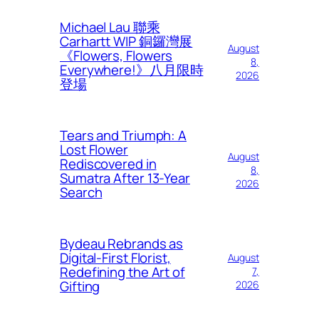
Michael Lau 聯乘
Carhartt WIP 銅鑼灣展
August
《Flowers, Flowers
8,
Everywhere!》八月限時
2026
登場
Tears and Triumph: A
Lost Flower
August
Rediscovered in
8,
Sumatra After 13-Year
2026
Search
Bydeau Rebrands as
Digital-First Florist,
August
Redefining the Art of
7,
Gifting
2026