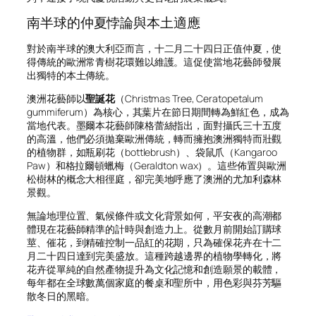
南半球的仲夏悖論與本土適應
對於南半球的澳大利亞而言，十二月二十四日正值仲夏，使
得傳統的歐洲常青樹花環難以維護。這促使當地花藝師發展
出獨特的本土傳統。
澳洲花藝師以
聖誕花
（Christmas Tree,
Ceratopetalum
gummiferum
）為核心，其葉片在節日期間轉為鮮紅色，成為
當地代表。墨爾本花藝師陳格蕾絲指出，面對攝氏三十五度
的高溫，他們必須拋棄歐洲傳統，轉而擁抱澳洲獨特而壯觀
的植物群，如瓶刷花（bottlebrush）、袋鼠爪（Kangaroo
Paw）和格拉爾頓蠟梅（Geraldton wax）。這些佈置與歐洲
松樹林的概念大相徑庭，卻完美地呼應了澳洲的尤加利森林
景觀。
無論地理位置、氣候條件或文化背景如何，平安夜的高潮都
體現在花藝師精準的計時與創造力上。從數月前開始訂購球
莖、催花，到精確控制一品紅的花期，只為確保花卉在十二
月二十四日達到完美盛放。這種跨越邊界的植物學轉化，將
花卉從單純的自然產物提升為文化記憶和創造願景的載體，
每年都在全球數萬個家庭的餐桌和聖所中，用色彩與芬芳驅
散冬日的黑暗。