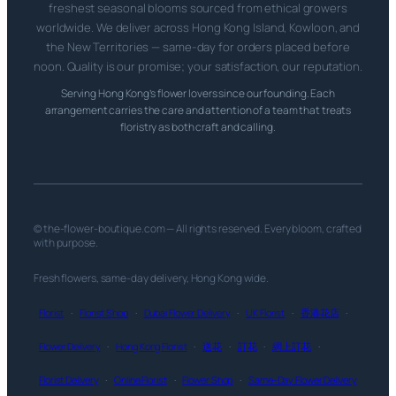
freshest seasonal blooms sourced from ethical growers
worldwide. We deliver across Hong Kong Island, Kowloon, and
the New Territories — same-day for orders placed before
noon. Quality is our promise; your satisfaction, our reputation.
Serving Hong Kong’s flower lovers since our founding. Each
arrangement carries the care and attention of a team that treats
floristry as both craft and calling.
© the-flower-boutique.com — All rights reserved. Every bloom, crafted
with purpose.
Fresh flowers, same-day delivery, Hong Kong wide.
Florist
·
Florist Shop
·
Dubai Flower Delivery
·
UK Florist
·
香港花店
·
Flower Delivery
·
Hong Kong Florist
·
送花
·
訂花
·
網上訂花
·
Florist Delivery
·
Online Florist
·
Flower Shop
·
Same-Day Flower Delivery