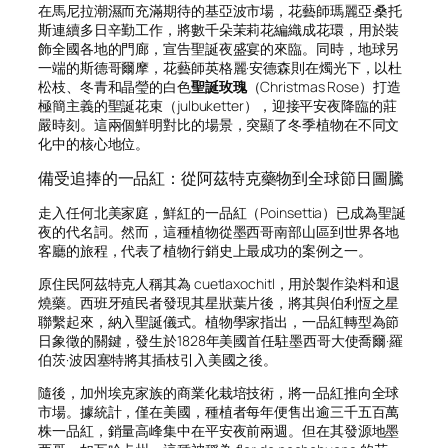
在馬尼拉潮濕而充滿期待的基亞波市場，花藝師瑪麗亞·桑托
斯連續多日辛勤工作，將數千朵茉莉花編織成花環，用於裝
飾全國各地的門廊，宣告聖誕夜盛宴的來臨。同時，地球另
一端的斯德哥爾摩，花藝師英格麗·安德森則在燭光下，以杜
松枝、冬青和晶瑩的白色
聖誕玫瑰
（Christmas Rose）打造
極簡主義的聖誕花束（julbuketter），迎接平安夜降臨的莊
嚴時刻。這兩個鮮明對比的場景，突顯了冬季植物在不同文
化中的核心地位。
備受追捧的一品紅：從阿茲特克藥物到全球節日圖騰
走入任何北美家庭，鮮紅的一品紅（Poinsettia）已成為聖誕
夜的代名詞。然而，這種植物從墨西哥南部山區到世界各地
客廳的旅程，代表了植物行銷史上最成功的案例之一。
原住民阿茲特克人稱其為
cuetlaxochitl
，用於製作染料和退
燒藥。西班牙殖民者發現其星狀葉片後，將其與伯利恆之星
聯繫起來，納入聖誕儀式。植物學家指出，一品紅轉型為節
日象徵的關鍵，發生於1828年美國首任駐墨西哥大使喬爾·羅
伯茨·波因塞特將其插枝引入美國之後。
隨後，加州埃克家族的商業化栽培技術，將一品紅推向全球
市場。據統計，僅在美國，種植者每年便售出逾三千五百萬
株一品紅，銷量高峰集中在平安夜前兩週。但在其發源地墨