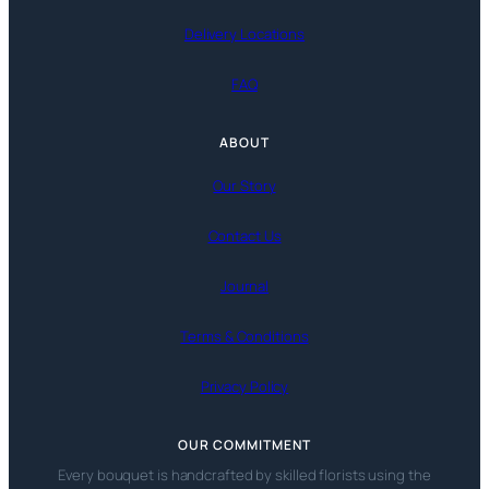
Delivery Locations
FAQ
ABOUT
Our Story
Contact Us
Journal
Terms & Conditions
Privacy Policy
OUR COMMITMENT
Every bouquet is handcrafted by skilled florists using the