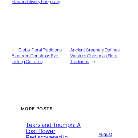
Flower delivery hong kong
←
Global Floral Traditions
Ancient Greenery Defines
Bloom on Christmas Eve,
Western Christmas Floral
Linking Cultures
Traditions
→
MORE POSTS
Tears and Triumph: A
Lost Flower
August
Rediscovered in