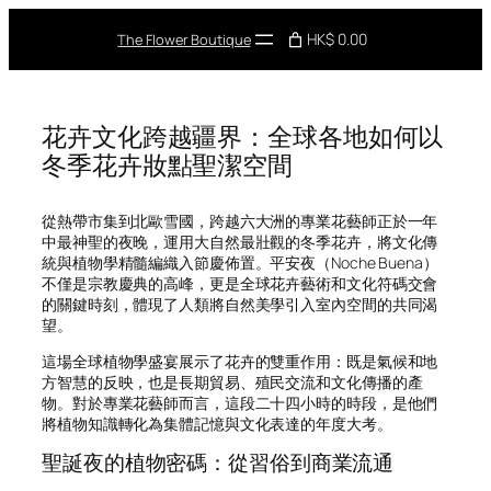
Skip
to
HK$ 0.00
The Flower Boutique
content
花卉文化跨越疆界：全球各地如何以
冬季花卉妝點聖潔空間
從熱帶市集到北歐雪國，跨越六大洲的專業花藝師正於一年
中最神聖的夜晚，運用大自然最壯觀的冬季花卉，將文化傳
統與植物學精髓編織入節慶佈置。平安夜（Noche Buena）
不僅是宗教慶典的高峰，更是全球花卉藝術和文化符碼交會
的關鍵時刻，體現了人類將自然美學引入室內空間的共同渴
望。
這場全球植物學盛宴展示了花卉的雙重作用：既是氣候和地
方智慧的反映，也是長期貿易、殖民交流和文化傳播的產
物。對於專業花藝師而言，這段二十四小時的時段，是他們
將植物知識轉化為集體記憶與文化表達的年度大考。
聖誕夜的植物密碼：從習俗到商業流通