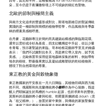
西哥，如瓦哈卡州，這種被稱為
flor de nochebuena
的花
朵，至今仍是子夜彌撒祭壇上不可或缺的猩紅色聖物。
北歐的節制與極簡主義
與南方文化追求的豐盛形成對比，斯堪地那維亞的聖誕傳統
實踐的是一種節制與簡樸的植物學哲學，作品風格與冬季森
林的樸素美感相呼應。
在丹麥，花藝師專注於簡約而具建築結構感的降臨期花環。
通常以雲杉或冷杉為基底，四支紅蠟燭從中升起，佐以少量
冬青莓，預示著聖誕的來臨。哥本哈根花藝師亨里克·約翰森
表示：「我們不試圖對抗冬天，而是將它帶入室內，賦予其
美感。」北歐佈置常採用從當地森林採集的材料，例如帶有
地衣的樹枝、野薔薇果實以及凝結成雕塑狀的乾枯植物莢，
體現了對自然環境的尊重。
東正教的黃金與榖物象徵
東正教國家的平安夜在一月六日降臨，其植物符碼與西方截
然不同。俄羅斯和烏克蘭傳統將
小麥稈
作為中心裝飾，既提
醒人們耶穌誕生於馬槽的 humble 起源，也祈求來年的豐收。
莫斯科的花藝師將小麥與松枝、乾罌粟莢捆綁成
didukh
（意
為「祖父精神」），放置於家中東側，與傳統的家族聖像並
列，連接了現代慶祝活動與更古老的農業儀式。