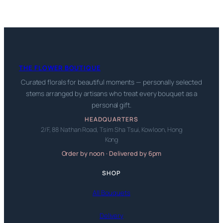
THE FLOWER BOUTIQUE
Curated florals for beautiful moments — personally selected
stems arranged by artisans who treat every bouquet as a
personal gift.
HEADQUARTERS
2/F, 88 Nathan Road, Tsim Sha Tsui, Kowloon, Hong
Kong
Order by noon · Delivered by 6pm
SHOP
All Bouquets
Delivery