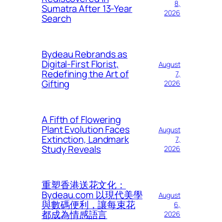
8,
Sumatra After 13-Year
2026
Search
Bydeau Rebrands as
Digital-First Florist,
August
Redefining the Art of
7,
Gifting
2026
A Fifth of Flowering
Plant Evolution Faces
August
Extinction, Landmark
7,
Study Reveals
2026
重塑香港送花文化：
Bydeau.com 以現代美學
August
與數碼便利，讓每束花
6,
都成為情感語言
2026