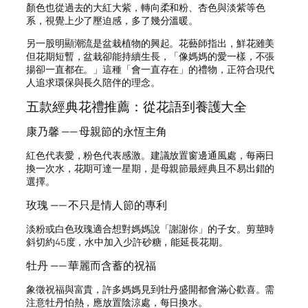
顏色也從過去的大紅大紫，轉向柔和粉、杏色與淡紫等色
系，視覺上少了壓迫感，多了幾分溫暖。
另一股明顯潮流是盆栽植物的興起。花藝師指出，鮮花雖美
但花期短暫，盆栽卻能持續生長，「像媽媽的愛一樣，不張
揚卻一直都在。」這種「會一直存在」的禮物，正符合現代
人追求環保與長久陪伴的理念。
五款經典花禮推薦：從花語到養護大全
康乃馨 —— 母親節的永恆主角
紅色代表愛，粉色代表感激。建議放置窗邊通風處，每兩日
換一次水，花期可達一星期，是母親節最經典且不易出錯的
選擇。
玫瑰 —— 不只是情人節的專利
淡粉或白色玫瑰適合想對媽媽說「謝謝你」的子女。剪莖時
斜切約45度，水中加入少許砂糖，能延長花期。
牡丹 —— 華麗而含蓄的祝福
象徵祝福與富貴，許多媽媽見到牡丹盛開都會滿心歡喜。需
注意牡丹怕熱，應放置陰涼處，每日換水。