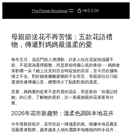
Skip
to
HK$ 0.00
The Flower Boutique
content
母親節送花不再苦惱：五款花語禮
物，傳遞對媽媽最溫柔的愛
每年五月，花店門前人潮湧動，許多人站在花架前躊躇不
前。不是因為選擇困難，而是那份埋藏心底的牽掛——媽媽會
喜歡哪一朵？她上次見到百合時綻放的笑容，至今仍在腦海
揮之不去。對於婚後搬離家鄉的子女而言，母親節往往只能
透過快遞傳遞心意，總覺得少了點面對面的溫度。
其實，媽媽要的從來不是昂貴的花朵，而是那份「你還記得
她」的心意。了解她的喜好，比一束最搶眼的花束更有分
量。
2026年花市新趨勢：溫柔色調與本地花卉
今年母親節前夕，花市吹起一陣溫柔的風。根據本地花農及
花藝業者觀察，越來越多人傾向選購本地種植的時令花卉，