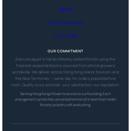
Journal
Terms & Conditions
Privacy Policy
OUR COMMITMENT
Every bouquet is handcrafted by skilled florists using the
freshest seasonal blooms sourced from ethical growers
worldwide. We deliver across Hong Kong Island, Kowloon, and
the New Territories — same-day for orders placed before
noon. Quality is our promise; your satisfaction, our reputation.
Serving Hong Kong’s flower lovers since our founding. Each
arrangement carries the care and attention of a team that treats
floristry as both craft and calling.