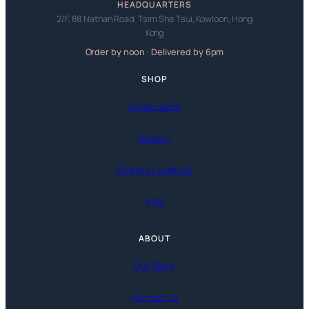
HEADQUARTERS
2/F, 88 Nathan Road, Tsim Sha Tsui, Kowloon, Hong
Kong
Order by noon · Delivered by 6pm
SHOP
All Bouquets
Delivery
Delivery Locations
FAQ
ABOUT
Our Story
Contact Us