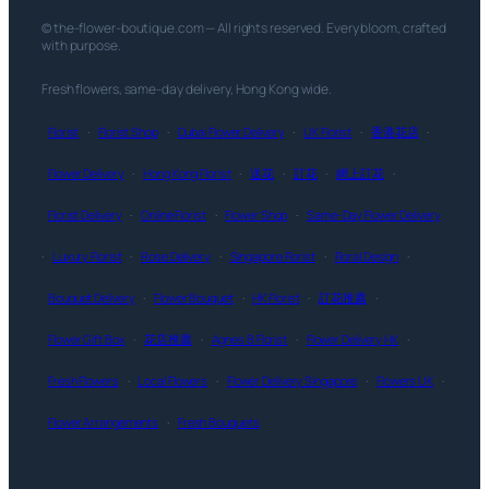
© the-flower-boutique.com — All rights reserved. Every bloom, crafted
with purpose.
Fresh flowers, same-day delivery, Hong Kong wide.
Florist
·
Florist Shop
·
Dubai Flower Delivery
·
UK Florist
·
香港花店
·
Flower Delivery
·
Hong Kong Florist
·
送花
·
訂花
·
網上訂花
·
Florist Delivery
·
Online Florist
·
Flower Shop
·
Same-Day Flower Delivery
·
Luxury Florist
·
Rose Delivery
·
Singapore Florist
·
Floral Design
·
Bouquet Delivery
·
Flower Bouquet
·
HK Florist
·
訂花推薦
·
Flower Gift Box
·
花店推薦
·
Agnes B Florist
·
Flower Delivery HK
·
Fresh Flowers
·
Local Flowers
·
Flower Delivery Singapore
·
Flowers UK
·
Flower Arrangements
·
Fresh Bouquets