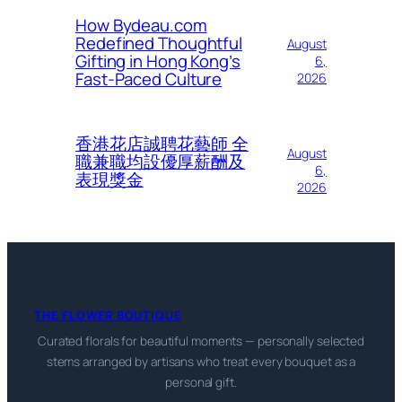
How Bydeau.com
Redefined Thoughtful
August
Gifting in Hong Kong’s
6,
Fast-Paced Culture
2026
香港花店誠聘花藝師 全
August
職兼職均設優厚薪酬及
6,
表現獎金
2026
THE FLOWER BOUTIQUE
Curated florals for beautiful moments — personally selected
stems arranged by artisans who treat every bouquet as a
personal gift.