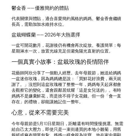
鬱金香 —— 優雅簡約的體貼
代表關懷與體貼，適合喜愛簡約風格的媽媽。鬱金香會繼續
長高，需勤加加水維持水位。
盆栽蝴蝶蘭 —— 2026年大熱選擇
一盆可開花數月，花謝後仍有機會再次綻放。養護簡單：每
星期淋水一次，放置光線充足但避免陽光直射的位置。
一個真實小故事：盆栽玫瑰的長情陪伴
花藝師阿欣分享了一個動人經歷。去年母親節，她送給媽媽
一盆迷你玫瑰，因為媽媽總是說：「買鮮花好浪費，兩天就
謝了。」沒想到這盆玫瑰種了整整一年，媽媽每天起床都會
去觀察它的變化，還會跟鄰居炫耀「這是女兒送的」。有時
媽媽不是嫌棄鮮花，而是捨不得子女花錢。但一份「會一直
存在」的禮物，卻能讓她記住一整年。
心意，從來不需要完美
今年母親節是5月10日星期日，距離還有時間慢慢挑選。無需
給自己太大壓力，即使只是一束街邊買的本地小雛菊，用舊
報紙或麻布簡單包紮，媽媽一樣會視為珍寶，放在家中最顯