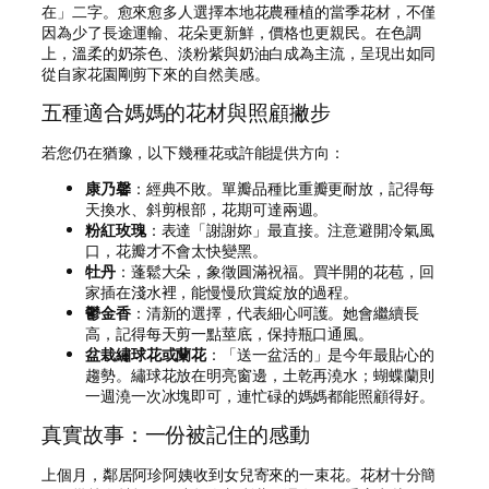
在」二字。愈來愈多人選擇本地花農種植的當季花材，不僅
因為少了長途運輸、花朵更新鮮，價格也更親民。在色調
上，溫柔的奶茶色、淡粉紫與奶油白成為主流，呈現出如同
從自家花園剛剪下來的自然美感。
五種適合媽媽的花材與照顧撇步
若您仍在猶豫，以下幾種花或許能提供方向：
康乃馨
：經典不敗。單瓣品種比重瓣更耐放，記得每
天換水、斜剪根部，花期可達兩週。
粉紅玫瑰
：表達「謝謝妳」最直接。注意避開冷氣風
口，花瓣才不會太快變黑。
牡丹
：蓬鬆大朵，象徵圓滿祝福。買半開的花苞，回
家插在淺水裡，能慢慢欣賞綻放的過程。
鬱金香
：清新的選擇，代表細心呵護。她會繼續長
高，記得每天剪一點莖底，保持瓶口通風。
盆栽繡球花或蘭花
：「送一盆活的」是今年最貼心的
趨勢。繡球花放在明亮窗邊，土乾再澆水；蝴蝶蘭則
一週澆一次冰塊即可，連忙碌的媽媽都能照顧得好。
真實故事：一份被記住的感動
上個月，鄰居阿珍阿姨收到女兒寄來的一束花。花材十分簡