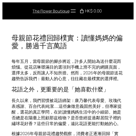
Skip
to
HK$ 0.00
The Flower Boutique
content
母親節花禮回歸樸實：讀懂媽媽的偏
愛，勝過千言萬語
每年五月，當母親節的腳步將近，許多人開始為送什麼花而
煩惱。從花店琳瑯滿目的選項到手機上滑不完的網購頁面，
選擇太多，反而讓人不知所措。然而，2026年的母親節送花
趨勢告訴我們：最動人的心意，往往藏在最樸實的選擇裡。
花語之外，更重要的是「她喜歡什麼」
長久以來，我們習慣被花語綁架：康乃馨代表母愛、玫瑰代
表感謝、百合代表純潔……這些象徵意義固然美好，但專家提
醒，選花的真正學問，在於讀懂媽媽生活中的小細節。她是
否總是在陽臺上照顧那盆植物？是否曾經提過鄰居院子裡的
繡球花好香？這些日常的偏愛，遠比花語更能打動她的心。
根據2026年母親節花禮趨勢觀察，消費者正逐漸回歸「實