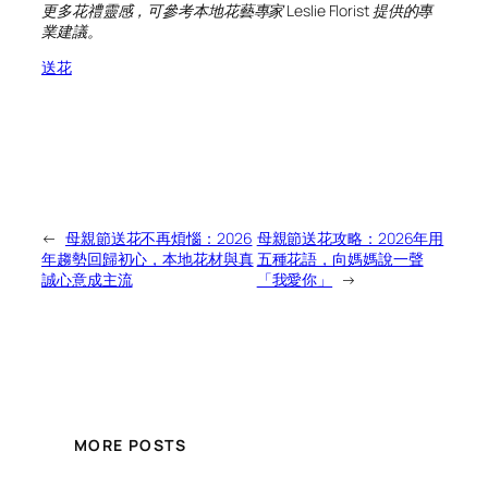
更多花禮靈感，可參考本地花藝專家 Leslie Florist 提供的專
業建議。
送花
←
母親節送花不再煩惱：2026
母親節送花攻略：2026年用
年趨勢回歸初心，本地花材與真
五種花語，向媽媽說一聲
誠心意成主流
「我愛你」
→
MORE POSTS