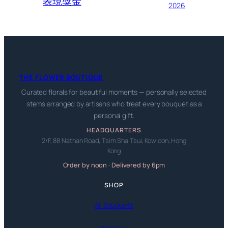
表現獎金
2026
THE FLOWER BOUTIQUE
Curated florals for beautiful moments — personally selected
stems arranged by artisans who treat every bouquet as a
personal gift.
HEADQUARTERS
2/F, 88 Nathan Road, Tsim Sha Tsui, Kowloon, Hong
Kong
Order by noon · Delivered by 6pm
SHOP
All Bouquets