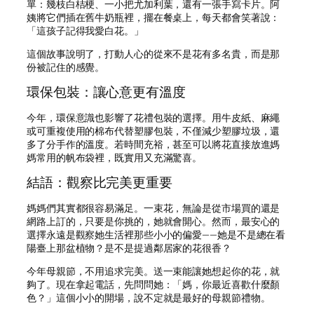
單：幾枝白桔梗、一小把尤加利葉，還有一張手寫卡片。阿
姨將它們插在舊牛奶瓶裡，擺在餐桌上，每天都會笑著說：
「這孩子記得我愛白花。」
這個故事說明了，打動人心的從來不是花有多名貴，而是那
份被記住的感覺。
環保包裝：讓心意更有溫度
今年，環保意識也影響了花禮包裝的選擇。用牛皮紙、麻繩
或可重複使用的棉布代替塑膠包裝，不僅減少塑膠垃圾，還
多了分手作的溫度。若時間充裕，甚至可以將花直接放進媽
媽常用的帆布袋裡，既實用又充滿驚喜。
結語：觀察比完美更重要
媽媽們其實都很容易滿足。一束花，無論是從市場買的還是
網路上訂的，只要是你挑的，她就會開心。然而，最安心的
選擇永遠是觀察她生活裡那些小小的偏愛——她是不是總在看
陽臺上那盆植物？是不是提過鄰居家的花很香？
今年母親節，不用追求完美。送一束能讓她想起你的花，就
夠了。現在拿起電話，先問問她：「媽，你最近喜歡什麼顏
色？」這個小小的開場，說不定就是最好的母親節禮物。