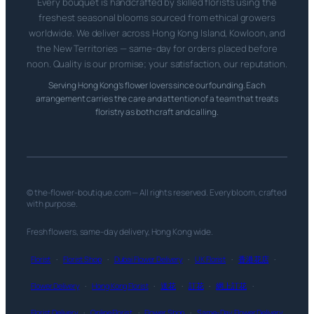
Every bouquet is handcrafted by skilled florists using the
freshest seasonal blooms sourced from ethical growers
worldwide. We deliver across Hong Kong Island, Kowloon, and
the New Territories — same-day for orders placed before
noon. Quality is our promise; your satisfaction, our reputation.
Serving Hong Kong’s flower lovers since our founding. Each
arrangement carries the care and attention of a team that treats
floristry as both craft and calling.
© the-flower-boutique.com — All rights reserved. Every bloom, crafted
with purpose.
Fresh flowers, same-day delivery, Hong Kong wide.
Florist
·
Florist Shop
·
Dubai Flower Delivery
·
UK Florist
·
香港花店
·
Flower Delivery
·
Hong Kong Florist
·
送花
·
訂花
·
網上訂花
·
Florist Delivery
·
Online Florist
·
Flower Shop
·
Same-Day Flower Delivery