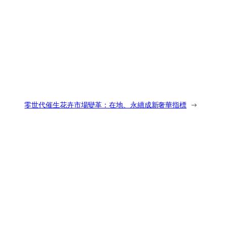
零世代催生花卉市場變革：在地、永續成新奢華指標
→