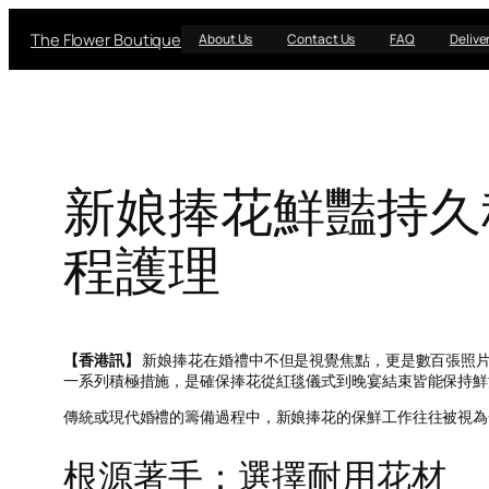
Skip
The Flower Boutique
to
About Us
Contact Us
FAQ
Delive
content
新娘捧花鮮豔持久
程護理
【香港訊】
新娘捧花在婚禮中不但是視覺焦點，更是數百張照
一系列積極措施，是確保捧花從紅毯儀式到晚宴結束皆能保持鮮
傳統或現代婚禮的籌備過程中，新娘捧花的保鮮工作往往被視為
根源著手：選擇耐用花材