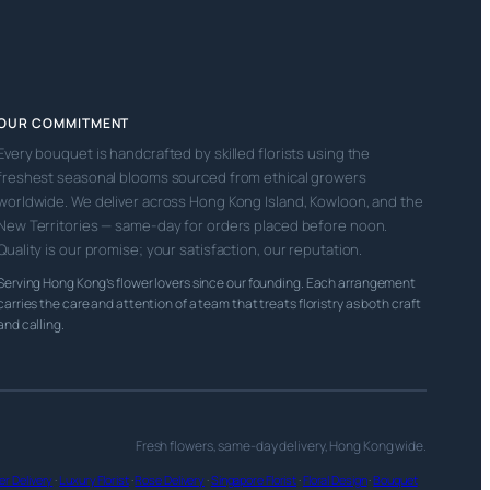
OUR COMMITMENT
Every bouquet is handcrafted by skilled florists using the
freshest seasonal blooms sourced from ethical growers
worldwide. We deliver across Hong Kong Island, Kowloon, and the
New Territories — same-day for orders placed before noon.
Quality is our promise; your satisfaction, our reputation.
Serving Hong Kong’s flower lovers since our founding. Each arrangement
carries the care and attention of a team that treats floristry as both craft
and calling.
Fresh flowers, same-day delivery, Hong Kong wide.
r Delivery
·
Luxury Florist
·
Rose Delivery
·
Singapore Florist
·
Floral Design
·
Bouquet