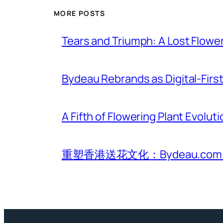
MORE POSTS
Tears and Triumph: A Lost Flowe
Bydeau Rebrands as Digital-First 
A Fifth of Flowering Plant Evolu
重塑香港送花文化：Bydeau.