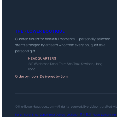
THE FLOWER BOUTIQUE
Curated florals for beautiful moments — personally selected
stems arranged by artisans who treat every bouquet as a
personal gift.
HEADQUARTERS
2/F, 88 Nathan Road, Tsim Sha Tsui, Kowloon, Hong
Kong
Order by noon · Delivered by 6pm
© the-flower-boutique.com — All rights reserved. Every bloom, crafted wi
Florist
·
Florist Shop
·
Dubai Flower Delivery
·
UK Florist
·
香港花店
·
Flower Delivery
·
Hon