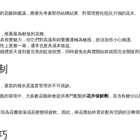
的花藝師建議，應優先考慮那些結構結實、對環境變化抵抗力強的花卉。
，推薦最為耐放的花種。
具視覺魅力，但它們對高溫和頻繁搬運極為敏感，故須加倍小心維護。
性上更勝一籌，通常也更具成本效益。
婚禮當天達到最完美的綻放狀態，同時避免在典禮開始前就因完全開放而
制
，適當的補水及溫度管理亦不可或缺。
風的環境中。大多數花藝師會提供專門配製的
花卉保鮮劑
，其含有糖分以
現為花瓣脫落或花梗變得疲軟。因此，捧花應始終置於配有空調的涼爽環
巧