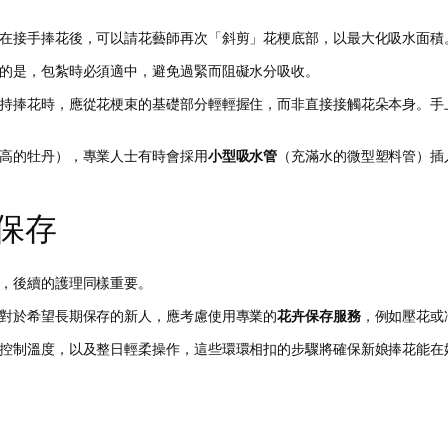
在接手捧花後，可以請花藝師再次「斜剪」花梗底部，以最大化吸水面積
的是，包紮時必須適中，避免過緊而阻礙水分吸收。
持捧花時，應從花梗束的基礎部分輕輕握住，而非直接接觸花朵本身。手
高的牡丹），專業人士有時會採用
小型吸水管
（充滿水的微型塑料管）插
保存
，後續的護理同樣重要。
對於希望長期保存的新人，應考慮使用專業的
花卉保存服務
，例如壓花或
控制溫度，以及整日輕柔操作，這些環環相扣的步驟將確保新娘捧花能在