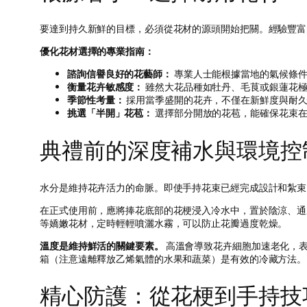
要達到持久新鮮的目標，必須從花材的源頭開始把關。經驗豐富
優化花材選擇的專業指南：
諮詢信譽良好的花藝師：
專業人士能根據當地的氣候條件
衡量花卉敏感度：
雖然大花品種如牡丹、毛茛或銀蓮花極
季節性考量：
採用當季盛開的花卉，不僅在新鮮度與耐久
挑選「半開」花苞：
選擇部分開放的花苞，能確保花束在
典禮前的深度補水與環境控
水分是維持花卉活力的命脈。即使手持花束已經完成設計和紮束
在正式使用前，應將捧花底部的花梗浸入冷水中，置於陰涼、通
等嬌嫩花材，定時輕輕噴灑水霧，可以防止花瓣過度乾燥。
溫度是維持鮮活的關鍵要素。
高溫會導致花卉細胞加速老化，表
箱（注意遠離釋放乙烯氣體的水果和蔬菜）是有效的冷藏方法。
精心防護：從花梗到手持技