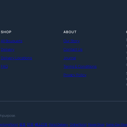
SHOP
ABOUT
All Bouquets
Our Story
Delivery
Contact Us
Delivery Locations
Journal
FAQ
Terms & Conditions
Privacy Policy
th purpose.
g Kong Florist
·
送花
·
訂花
·
網上訂花
·
Florist Delivery
·
Online Florist
·
Flower Shop
·
Same-Day Flowe