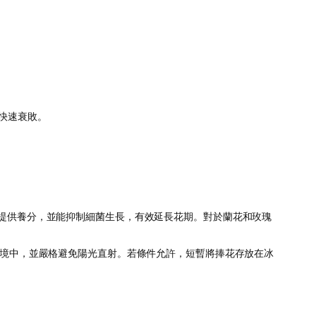
快速衰敗。
提供養分，並能抑制細菌生長，有效延長花期。對於蘭花和玫瑰
境中，並嚴格避免陽光直射。若條件允許，短暫將捧花存放在冰