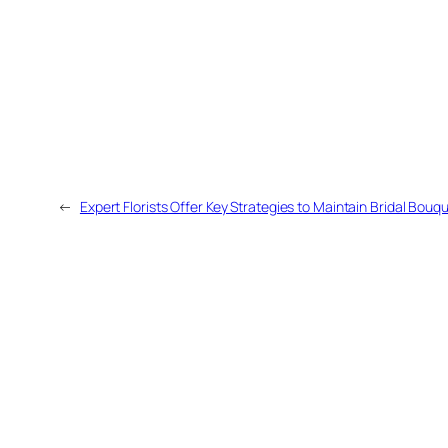
←
Expert Florists Offer Key Strategies to Maintain Bridal Bouq