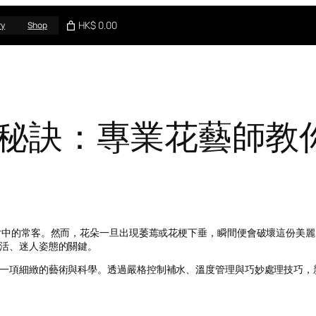
HK$ 0.00
ry
Shop
秘訣：專業花藝師教
片中的常客。然而，花朵一旦出現萎蔫或花梗下垂，瞬間便會破壞這份美麗
活、迷人姿態的關鍵。
一項細緻的藝術與科學。透過嚴格控制補水、溫度管理與巧妙處理技巧，