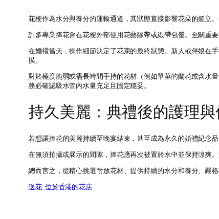
花梗作為水分與養分的運輸通道，其狀態直接影響花朵的挺立。
許多專業捧花會在花梗外部使用花藝膠帶或緞帶包覆。至關重要
在婚禮當天，操作細節決定了花束的最終狀態。新人或伴娘在手
摸。
對於極度脆弱或需長時間手持的花材（例如單莖的蘭花或含水量
務必確認吸水管內水量充足且固定穩妥。
持久美麗：典禮後的護理與
若想讓捧花的美麗持續至晚宴結束，甚至成為永久的婚禮紀念品
在無須拍攝或展示的間隙，捧花應再次被置於水中並保持涼爽。
總而言之，從精心挑選耐放花材、提供持續的水分和養分、嚴格
送花-位於香港的花店