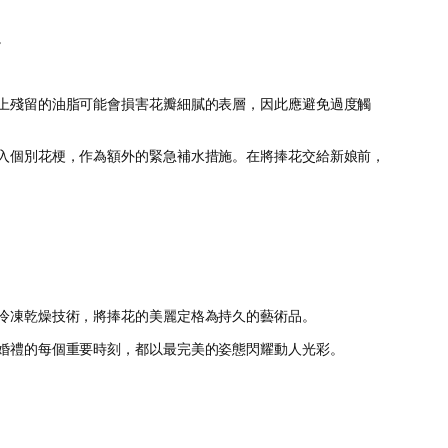
。
上殘留的油脂可能會損害花瓣細膩的表層，因此應避免過度觸
入個別花梗，作為額外的緊急補水措施。在將捧花交給新娘前，
冷凍乾燥技術，將捧花的美麗定格為持久的藝術品。
婚禮的每個重要時刻，都以最完美的姿態閃耀動人光彩。