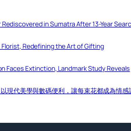
r Rediscovered in Sumatra After 13-Year Sear
Florist, Redefining the Art of Gifting
tion Faces Extinction, Landmark Study Reveals
com 以現代美學與數碼便利，讓每束花都成為情感