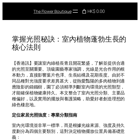
Skip
to
HK$ 0.00
The Flower Boutique
content
掌握光照秘訣：室內植物蓬勃生長的
核心法則
【香港訊】要讓室內綠植長青且開花繁盛，了解並提供合適
的光照至關重要。頂級園藝專家強調，光線是光合作用的根
本動力，直接影響葉片色澤、生長結構及花期長度。由於不
同品種對光強度要求差異甚大，從熱愛豔陽的多肉植物到適
應陰影的鑄鐵樹，園丁必須精準判斷室內環境的光照類型，
才能確保植物健康持久。本文整合了室內光照分類、主要品
種偏好，以及實用的擺放與養護策略，助愛好者創造理想的
綠色棲息地。
定位家居光照強度：專業分類指南
室內光環境並非單一標準，而是根據光線來源、強度及持久
度劃分為四個主要類別，這對決定植物擺放位置具備基礎意
義：