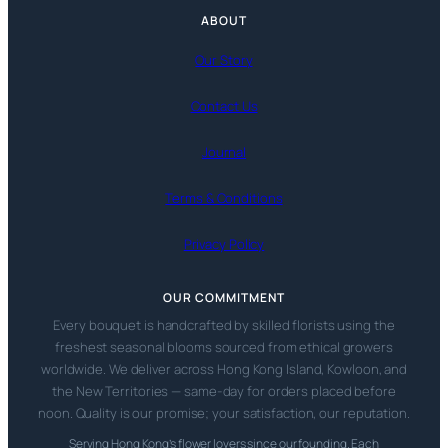
ABOUT
Our Story
Contact Us
Journal
Terms & Conditions
Privacy Policy
OUR COMMITMENT
Every bouquet is handcrafted by skilled florists using the
freshest seasonal blooms sourced from ethical growers
worldwide. We deliver across Hong Kong Island, Kowloon, and
the New Territories — same-day for orders placed before
noon. Quality is our promise; your satisfaction, our reputation.
Serving Hong Kong’s flower lovers since our founding. Each