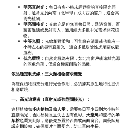
明亮直射光：
每日有多小時未經遮擋的直接陽光照
射，通常見於向南（北半球）或向西的窗戶，適合高
需光植物。
明亮間接光：
光線充足但無直接日照，透過窗簾、百
葉窗過濾或反射而入，適用絕大多數中光需求開花植
物。
中等光照：
光線相對柔和，可能僅在清晨或傍晚有一
小時左右的微弱直射光，適合多數耐陰性虎尾蘭或龍
血樹。
低光環境：
自然光極為有限，如北向窗戶或遠離光源
的深處角落，僅適合極度耐陰的品種。
依品種定制光線：三大類植物需求總覽
為確保植物能充分進行光合作用，必須據其原生地特性提供
相應環境。
一、高光追逐者（直射光或強烈間接光）：
這類植物如
多肉植物
及
仙人掌
，需要每日至少四到六小時的
直接陽光，否則易徒長且失去固有色彩。
天堂鳥
和流行的
琴
葉榕
也屬於此類，應優先放置於西向或南向窗台。園藝師建
議定期旋轉，確保葉片全面受光，防止單向生長。