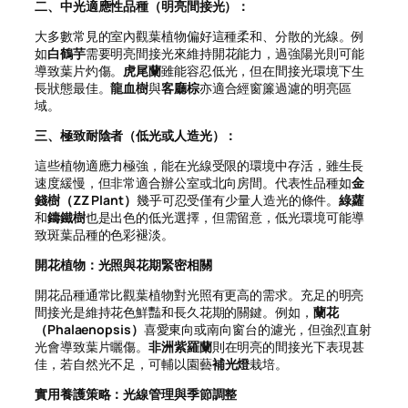
二、中光適應性品種（明亮間接光）：
大多數常見的室內觀葉植物偏好這種柔和、分散的光線。例
如
白鶴芋
需要明亮間接光來維持開花能力，過強陽光則可能
導致葉片灼傷。
虎尾蘭
雖能容忍低光，但在間接光環境下生
長狀態最佳。
龍血樹
與
客廳棕
亦適合經窗簾過濾的明亮區
域。
三、極致耐陰者（低光或人造光）：
這些植物適應力極強，能在光線受限的環境中存活，雖生長
速度緩慢，但非常適合辦公室或北向房間。代表性品種如
金
錢樹（ZZ Plant）
幾乎可忍受僅有少量人造光的條件。
綠蘿
和
鑄鐵樹
也是出色的低光選擇，但需留意，低光環境可能導
致斑葉品種的色彩褪淡。
開花植物：光照與花期緊密相關
開花品種通常比觀葉植物對光照有更高的需求。充足的明亮
間接光是維持花色鮮豔和長久花期的關鍵。例如，
蘭花
（Phalaenopsis）
喜愛東向或南向窗台的濾光，但強烈直射
光會導致葉片曬傷。
非洲紫羅蘭
則在明亮的間接光下表現甚
佳，若自然光不足，可輔以園藝
補光燈
栽培。
實用養護策略：光線管理與季節調整