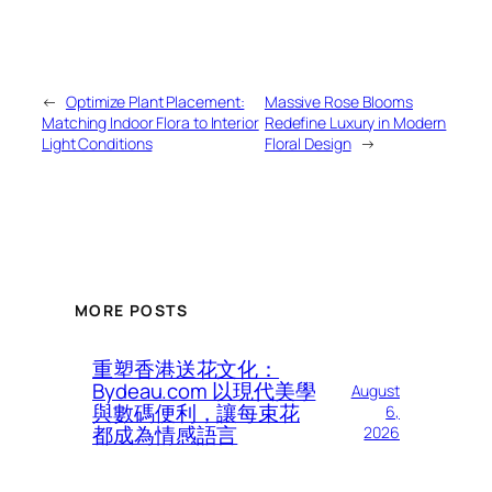
←
Optimize Plant Placement:
Massive Rose Blooms
Matching Indoor Flora to Interior
Redefine Luxury in Modern
Light Conditions
Floral Design
→
MORE POSTS
重塑香港送花文化：
Bydeau.com 以現代美學
August
與數碼便利，讓每束花
6,
都成為情感語言
2026