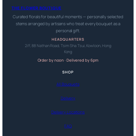
THE FLOWER BOUTIQUE
Curated florals for beautiful moments — personally selected
stems arranged by artisans who treat every bouquet as a
personal gift.
HEADQUARTERS
2/F, 88 Nathan Road, Tsim Sha Tsui, Kowloon, Hong
Kong
Order by noon · Delivered by 6pm
SHOP
All Bouquets
Delivery
Delivery Locations
FAQ