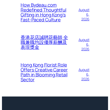
How Bydeau.com
Redefined Thoughtful
August
Gifting in Hong Kong’s
6,
Fast-Paced Culture
2026
香港花店誠聘花藝師 全
August
職兼職均設優厚薪酬及
6,
表現獎金
2026
Hong Kong Florist Role
Offers Creative Career
August
Path in Blooming Retail
6,
Sector
2026