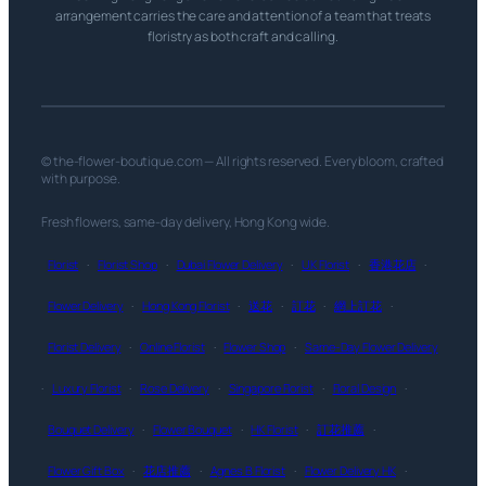
arrangement carries the care and attention of a team that treats
floristry as both craft and calling.
© the-flower-boutique.com — All rights reserved. Every bloom, crafted
with purpose.
Fresh flowers, same-day delivery, Hong Kong wide.
Florist
·
Florist Shop
·
Dubai Flower Delivery
·
UK Florist
·
香港花店
·
Flower Delivery
·
Hong Kong Florist
·
送花
·
訂花
·
網上訂花
·
Florist Delivery
·
Online Florist
·
Flower Shop
·
Same-Day Flower Delivery
·
Luxury Florist
·
Rose Delivery
·
Singapore Florist
·
Floral Design
·
Bouquet Delivery
·
Flower Bouquet
·
HK Florist
·
訂花推薦
·
Flower Gift Box
·
花店推薦
·
Agnes B Florist
·
Flower Delivery HK
·