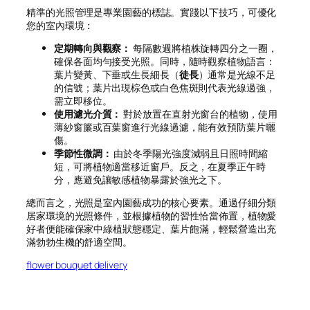
精準的光照管理是專業園藝的標誌。實踐以下技巧，可優化
您的室內環境：
定期轉向與觀察：
每隔數週將植株旋轉四分之一圈，
確保各面均勻接受光照。同時，隨時觀察植物語言：
葉片變黃、下垂或生長細長（
徒長
）通常是光線不足
的信號；葉片出現棕色或白色焦斑則代表光線過強，
需立即移位。
使用濾光介質：
對於放置在直射光窗台的植物，使用
薄紗窗簾或百葉窗進行光線過濾，能有效預防葉片曬
傷。
季節性微調：
由於冬季陽光強度減弱且日照時間縮
短，可將植物適當移近窗戶。反之，在夏季正午時
分，應避免讓敏感植物暴露於強光之下。
總而言之，光照是室內園藝成功的核心要素。通過仔細分類
居家環境的光照條件，並根據植物的習性恰當佈置，植物愛
好者便能確保家中綠植狀態穩定、葉片飽滿，輕鬆營造出充
滿勃勃生機的舒適空間。
flower bouquet delivery