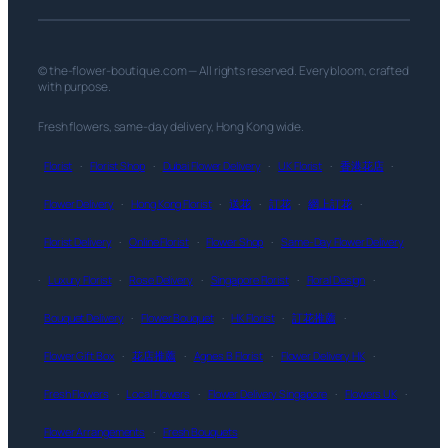
© the-flower-boutique.com — All rights reserved. Every bloom, crafted
with purpose.
Fresh flowers, same-day delivery, Hong Kong wide.
Florist
·
Florist Shop
·
Dubai Flower Delivery
·
UK Florist
·
香港花店
·
Flower Delivery
·
Hong Kong Florist
·
送花
·
訂花
·
網上訂花
·
Florist Delivery
·
Online Florist
·
Flower Shop
·
Same-Day Flower Delivery
·
Luxury Florist
·
Rose Delivery
·
Singapore Florist
·
Floral Design
·
Bouquet Delivery
·
Flower Bouquet
·
HK Florist
·
訂花推薦
·
Flower Gift Box
·
花店推薦
·
Agnes B Florist
·
Flower Delivery HK
·
Fresh Flowers
·
Local Flowers
·
Flower Delivery Singapore
·
Flowers UK
·
Flower Arrangements
·
Fresh Bouquets