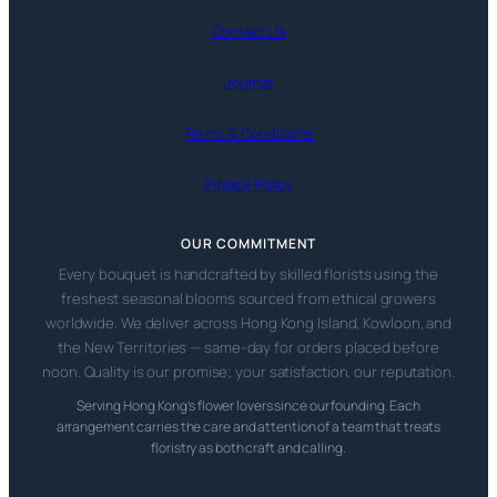
Contact Us
Journal
Terms & Conditions
Privacy Policy
OUR COMMITMENT
Every bouquet is handcrafted by skilled florists using the
freshest seasonal blooms sourced from ethical growers
worldwide. We deliver across Hong Kong Island, Kowloon, and
the New Territories — same-day for orders placed before
noon. Quality is our promise; your satisfaction, our reputation.
Serving Hong Kong’s flower lovers since our founding. Each
arrangement carries the care and attention of a team that treats
floristry as both craft and calling.