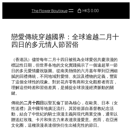
Skip
to
HK$ 0.00
The Flower Boutique
content
戀愛傳統穿越國界：全球逾越二月十
四日的多元情人節習俗
（香港訊）儘管每年二月十四日被視為全球愛侶共慶浪漫的
標誌性日期，但世界各地的文化實踐揭示了一個遠超單一節
日的多元愛情慶祝版圖。從南美熱情的六月嘉年華到亞洲細
膩的回禮傳統，不同地域對愛情、友誼及禮物的定義，豐富
了這個全球性的現象。對於花卉零售商和文化觀察者而言，
理解這些時差和習俗差異，是捕捉全球浪漫經濟脈動的關
鍵。
傳統的
二月十四日
以聖瓦倫丁節為核心，在歐美、日本（女
性送禮）及中國等地廣泛流行。其習俗源自基督教紀念活
動，結合了中世紀的騎士浪漫主義與現代商業交換，通常以
贈送紅玫瑰、卡片和朱古力來表達浪漫愛意。然而，在亞洲
文化圈，這種浪漫表達很快衍生出補充性的節日。