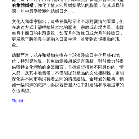
的
集體婚禮
，強化了情人節與婚姻承諾的聯繫，使其成爲該
國一年中最受歡迎的結婚日之一。
文化人類學家指出，這些差異顯示出全球對愛情的看重，但
在表達方式上卻根植於本地的歷史、宗教或市場力量。南韓
每月十四日的主題慶祝，如五月的玫瑰日或六月的接吻日，
更展示了將浪漫主題融入日常生活、並受到市場推動的現
象。
總體而言，花卉和禮物交換在全球浪漫節日中仍居核心地
位，特別是玫瑰，其象徵意義超越語言藩籬。對於致力於提
供獨特文化體驗的企業而言，掌握這些橫跨不同月份的「情
人節」及其本地習俗，不僅能提升產品的文化相關性，更能
深化與不同市場消費者之間的情感連結。全球愛的慶典，猶
如一幅絢爛的織錦，訴說著普遍人性中對連結和浪漫追求的
永恆渴望。
Florist