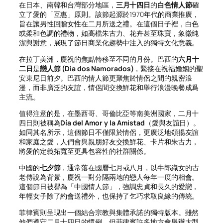
在日本、南韓和台灣部分地區，
三月十四日
的
白色情人節
確
立了愛的「互惠」原則。該節起源於1970年代的商業推廣，
旨在讓男性回贈女性在二月所送之禮。在這個日子裡，白色
或柔和色調的禮物，如高檔朱古力、花卉甚至珠寶，象徵純
潔與謝意，展現了節日商業化趨勢中注入的獨特文化意義。
在拉丁美洲，慶祝的焦點轉移至不同的月份。巴西的
六月十
二日
是
戀人節 (Dia dos Namorados)
，緊接在祝福婚姻的聖
安東尼日前夕。巴西的情人節更聚焦於情侶之間的親密浪
漫，而非廣泛的友誼，情侶間交換鮮花和舉行浪漫晚餐成爲
主流。
值得注意的是，在墨西哥、哥倫比亞等南美洲國家，二月十
四日則被稱為
Día del Amor y la Amistad
（愛與友誼日）。
如同其名所示，這個節日不僅限於情侶，更廣泛地頌揚友誼
和家庭之愛，人們會與親朋好友交換鮮花、卡片和朱古力，
將愛的定義拓寬至更具包容性的社群關係。
中國的
七夕節
，通常落在國曆七月或八月，以牛郎織女的古
老傳說為背景，慶祝一對分隔兩地的戀人每年一度的相會。
這個節日被譽為「中國情人節」，強調忠貞和長久的愛戀，
年輕女子除了約會送禮外，也保持了乞巧求取良緣的傳統。
菲律賓則呈現出一個結合宗教與集體承諾的獨特版本。雖然
他們遵守二月十四日的慣例，但菲律賓許多地方會舉辦大型