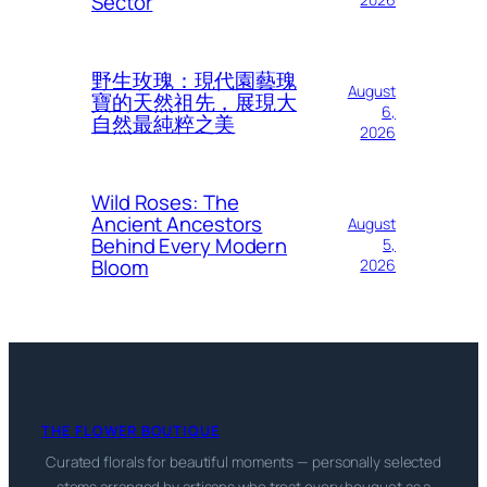
Sector
野生玫瑰：現代園藝瑰
August
寶的天然祖先，展現大
6,
自然最純粹之美
2026
Wild Roses: The
Ancient Ancestors
August
Behind Every Modern
5,
Bloom
2026
THE FLOWER BOUTIQUE
Curated florals for beautiful moments — personally selected