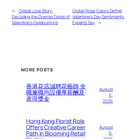
←
Global Love Story:
Global Rose Colors Define
Decoding the Diverse Dates of
Valentine’s Day Sentiments,
Valentine’s Celebrations
Experts Say
→
MORE POSTS
香港花店誠聘花藝師 全
August
職兼職均設優厚薪酬及
6,
表現獎金
2026
Hong Kong Florist Role
Offers Creative Career
August
Path in Blooming Retail
6,
2026