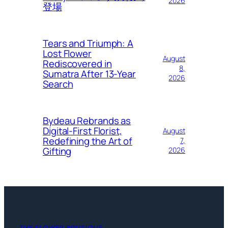
2026
登場
Tears and Triumph: A
Lost Flower
August
Rediscovered in
8,
Sumatra After 13-Year
2026
Search
Bydeau Rebrands as
Digital-First Florist,
August
Redefining the Art of
7,
Gifting
2026
THE FLOWER BOUTIQUE