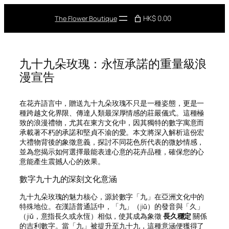
Skip
to
HK$ 0.00
The Flower Boutique
content
九十九朵玫瑰：永恆承諾的重量級浪
漫宣告
在花卉語言中，贈送九十九朵玫瑰不只是一種姿態，更是一
種跨越文化界限、傳達人類最深厚情感的莊嚴儀式。這種極
致的浪漫禮物，尤其在東方文化中，因其獨特的數字寓意而
承載著不朽的承諾和堅貞不渝的愛。本文將深入解析這份宏
大禮物背後的象徵意義，探討不同花色所代表的微妙情感，
並為您揭示如何選擇最能表達心意的花卉品種，確保您的心
意能產生震撼人心的效果。
數字九十九的深刻文化意涵
九十九朵玫瑰的魅力核心，源於數字「九」在亞洲文化中的
特殊地位。在漢語普通話中，「九」（jiǔ）的發音與「久」
（jiǔ，意指長久或永恆）相似，使其成為象徵
長久穩定
關係
的吉利數字。當「九」被提升至九十九，這種意涵便獲得了