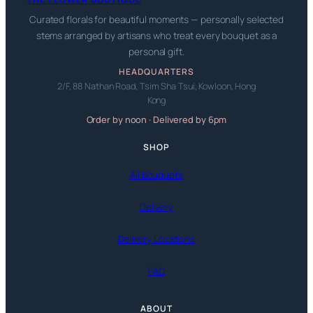
Curated florals for beautiful moments — personally selected
stems arranged by artisans who treat every bouquet as a
personal gift.
HEADQUARTERS
2/F, 88 Nathan Road, Tsim Sha Tsui, Kowloon, Hong
Kong
Order by noon · Delivered by 6pm
SHOP
All Bouquets
Delivery
Delivery Locations
FAQ
ABOUT