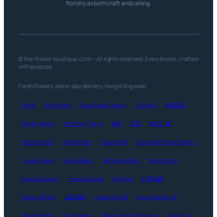
floristry as both craft and calling.
© the-flower-boutique.com — All rights reserved. Every bloom, crafted
with purpose.
Fresh flowers, same-day delivery, Hong Kong wide.
Florist
·
Florist Shop
·
Dubai Flower Delivery
·
UK Florist
·
香港花店
·
Flower Delivery
·
Hong Kong Florist
·
送花
·
訂花
·
網上訂花
·
Florist Delivery
·
Online Florist
·
Flower Shop
·
Same-Day Flower Delivery
·
Luxury Florist
·
Rose Delivery
·
Singapore Florist
·
Floral Design
·
Bouquet Delivery
·
Flower Bouquet
·
HK Florist
·
訂花推薦
·
Flower Gift Box
·
花店推薦
·
Agnes B Florist
·
Flower Delivery HK
·
Fresh Flowers
·
Local Flowers
·
Flower Delivery Singapore
·
Flowers UK
·