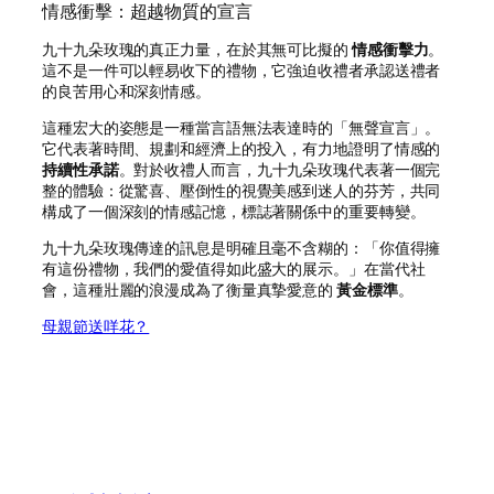
情感衝擊：超越物質的宣言
九十九朵玫瑰的真正力量，在於其無可比擬的
情感衝擊力
。
這不是一件可以輕易收下的禮物，它強迫收禮者承認送禮者
的良苦用心和深刻情感。
這種宏大的姿態是一種當言語無法表達時的「無聲宣言」。
它代表著時間、規劃和經濟上的投入，有力地證明了情感的
持續性承諾
。對於收禮人而言，九十九朵玫瑰代表著一個完
整的體驗：從驚喜、壓倒性的視覺美感到迷人的芬芳，共同
構成了一個深刻的情感記憶，標誌著關係中的重要轉變。
九十九朵玫瑰傳達的訊息是明確且毫不含糊的：「你值得擁
有這份禮物，我們的愛值得如此盛大的展示。」在當代社
會，這種壯麗的浪漫成為了衡量真摯愛意的
黃金標準
。
母親節送咩花？