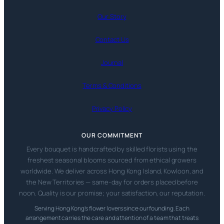
Our Story
Contact Us
Journal
Terms & Conditions
Privacy Policy
OUR COMMITMENT
Every bouquet is handcrafted by skilled florists using the
freshest seasonal blooms sourced from ethical growers
worldwide. We deliver across Hong Kong Island, Kowloon, and
the New Territories — same-day for orders placed before
noon. Quality is our promise; your satisfaction, our reputation.
Serving Hong Kong’s flower lovers since our founding. Each
arrangement carries the care and attention of a team that treats