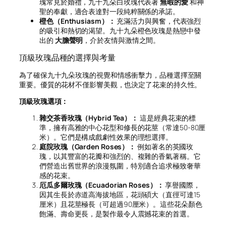
瑰常見於婚禮，九十九朵白玫瑰代表著
無暇的愛
和神
聖的奉獻，適合表達對一段純粹關係的承諾。
橙色（Enthusiasm）：
充滿活力與興奮，代表強烈
的吸引和熱切的渴望。九十九朵橙色玫瑰是熱戀中發
出的
大膽聲明
，介於友情與激情之間。
頂級玫瑰品種的選擇與考量
為了確保九十九朵玫瑰的視覺和情感衝擊力，品種選擇至關
重要。優質的花材不僅影響美觀，也決定了花束的持久性。
頂級玫瑰選項：
雜交茶香玫瑰（Hybrid Tea）：
這是經典花束的標
準，擁有高雅的中心花型和修長的花莖（常達50-80厘
米）。它們是構成戲劇性效果的理想選擇。
庭院玫瑰（Garden Roses）：
例如著名的英國玫
瑰，以其豐富的花瓣和強烈的、複雜的香氣著稱。它
們營造出舊世界的浪漫氛圍，特別適合追求極致奢華
感的花束。
厄瓜多爾玫瑰（Ecuadorian Roses）：
享譽國際，
因其生長於赤道高海拔地區，花頭碩大（直徑可達15
厘米）且花莖極長（可超過90厘米）。這些花朵顏色
飽滿、壽命更長，是製作最令人震撼花束的首選。