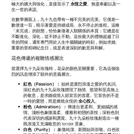
極大的擴大與強化，直接宣示了
永恆之愛
、無盡奉獻以及一
生一世的承諾。
在數學層面上，九十九也帶有一種不完美的完美。它僅差一
數便達一百，暗示著愛是持續成長、永不停止的進程。這種
「未完成」的狀態，恰恰象徵著人類關係的本質：它總是在
不斷進化、深化，從不靜止不動。這份龐大的禮物超越了日
常的問候，通常專門用於人生中最關鍵的時刻，例如求婚、
重要的里程碑紀念日，或是表達深刻的歉意與和解。
花色傳遞的複雜情感層次
當選擇九十九朵玫瑰時，花朵的顏色至關重要，它為這個強
烈的訊息增添了額外的意義層次。
紅色（Passion）：
始終是濃烈浪漫之愛的代名詞。
深紅色的九十九朵玫瑰體現了熱情、慾望和至高無上
的敬意，是求婚或情人節宣言的首選。它宣告的不是
一時的愛戀，而是燃燒永恆的
全心投入
。
粉色（Admiration）：
傳達出更柔和、更細膩的感
情。淺粉色象徵溫柔、優雅和初戀的喜悅；深粉色則
代表深切的感謝和讚賞。九十九朵粉玫瑰創造出一種
既浪漫又充滿敬意的 tender 景象。
白色（Purity）：
象徵純潔、新開始與崇敬。白色玫