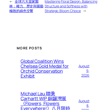
←
全球六大皇家園
Mastering Floral Design: Balancing
林：權力、歷史與園藝
Structure and Softness with
極致的綠色交響
Strategic Bloom Choice
→
MORE POSTS
Global Coalition Wins
Chelsea Gold Medal for
August
Orchid Conservation
9,
Exhibit
2026
Michael Lau 聯乘
Carhartt WIP 銅鑼灣展
August
《Flowers, Flowers
8,
Everywhere!》八月限時